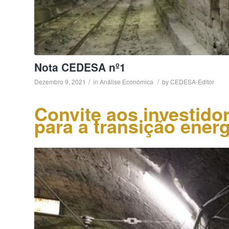
Nota CEDESA nº1
/
/
Dezembro 9, 2021
in
Análise Económica
by
CEDESA-Editor
Convite aos investido
para a transição ener