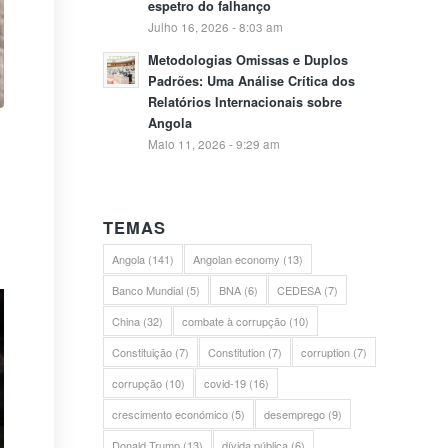
espetro do falhanço
Julho 16, 2026 - 8:03 am
Metodologias Omissas e Duplos
Padrões: Uma Análise Crítica dos
Relatórios Internacionais sobre
Angola
Maio 11, 2026 - 9:29 am
TEMAS
Angola
(141)
Angolan economy
(13)
Banco Mundial
(5)
BNA
(6)
CEDESA
(7)
China
(32)
combate à corrupção
(10)
Constituição
(7)
Constitution
(7)
corruption
(7)
corrupção
(10)
covid-19
(16)
crescimento económico
(5)
desemprego
(9)
Donald Trump
(13)
dívida pública
(6)