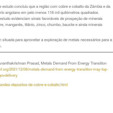
estudo concluiu que a região com cobre e cobalto da Zâmbia e da
ório angolano em pelo menos 116 mil quilómetros quadrados.
studo evidenciam sinais favoráveis de prospeção de minerais
re, manganês, titânio, zinco, chumbo, bauxite e ainda minerais
 situada para aproveitar a exploração de metais necessários para a
s.
 Ananthakrishnan Prasad, Metals Demand From Energy Transition
imf.org/2021/12/08/metals-demand-from-energy-transition-may-top-
ovdelivery
randes-depositos-de-cobre-e-cobalto.html