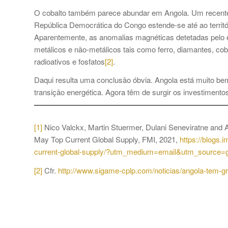
O cobalto também parece abundar em Angola. Um recente 
República Democrática do Congo estende-se até ao territ
Aparentemente, as anomalias magnéticas detetadas pelo e
metálicos e não-metálicos tais como ferro, diamantes, cob
radioativos e fosfatos
[2]
.
Daqui resulta uma conclusão óbvia. Angola está muito bem
transição energética. Agora têm de surgir os investimento
[1]
Nico Valckx, Martin Stuermer, Dulani Seneviratne and
May Top Current Global Supply, FMI, 2021,
https://blogs.
current-global-supply/?utm_medium=email&utm_source=g
[2]
Cfr.
http://www.sigame-cplp.com/noticias/angola-tem-g