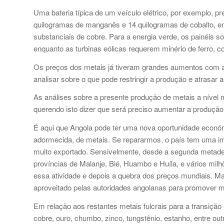
Uma bateria típica de um veículo elétrico, por exemplo, pr
quilogramas de manganês e 14 quilogramas de cobalto, 
substanciais de cobre. Para a energia verde, os painéis so
enquanto as turbinas eólicas requerem minério de ferro, c
Os preços dos metais já tiveram grandes aumentos com a
analisar sobre o que pode restringir a produção e atrasar 
As análises sobre a presente produção de metais a nível
querendo isto dizer que será preciso aumentar a produção
É aqui que Angola pode ter uma nova oportunidade económ
adormecida, de metais. Se repararmos, o país tem uma ime
muito exportado. Sensivelmente, desde a segunda metade d
províncias de Malanje, Bié, Huambo e Huíla, e vários milh
essa atividade e depois a quebra dos preços mundiais. Mas
aproveitado pelas autoridades angolanas para promover m
Em relação aos restantes metais fulcrais para a transição
cobre, ouro, chumbo, zinco, tungstênio, estanho, entre out