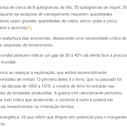
ecisa de cerca de 8 quilogramas de lítio, 35 quilogramas de níquel, 20
enquanto as estações de carregamento requerem quantidades
lares usam grandes quantidades de cobre, silício, prata e zinco,
obre e alumínio
[1]
.
 reabertura das economias, destacando uma necessidade crítica de
as respostas de fornecimento.
 mundial parecem indicar um
gap
de 30 a 40% da oferta face à procur
 mundial.
ica ao relançar a exploração, que estará essencialmente
nsidão de metais. O primeiro deles é o ferro, que no passado foi
a década de 1950 a 1975, o minério de ferro foi extraído nas
ões de toneladas produzidas. A guerra civil naturalmente perturbou
 tudo indica que atualmente, o contexto é outro e poderá ser
ais investimentos na mineração ferrosa.
 energética, há que referir que Angola tem potencial para o manganês
ros.