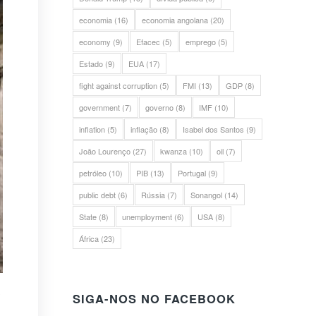
economia
(16)
economia angolana
(20)
economy
(9)
Efacec
(5)
emprego
(5)
Estado
(9)
EUA
(17)
fight against corruption
(5)
FMI
(13)
GDP
(8)
government
(7)
governo
(8)
IMF
(10)
inflation
(5)
inflação
(8)
Isabel dos Santos
(9)
João Lourenço
(27)
kwanza
(10)
oil
(7)
petróleo
(10)
PIB
(13)
Portugal
(9)
public debt
(6)
Rússia
(7)
Sonangol
(14)
State
(8)
unemployment
(6)
USA
(8)
África
(23)
SIGA-NOS NO FACEBOOK