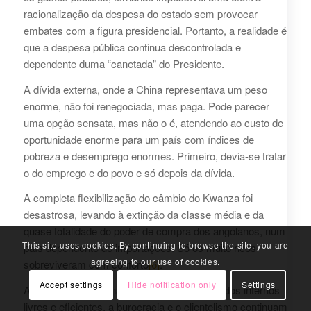
racionalização da despesa do estado sem provocar
embates com a figura presidencial. Portanto, a realidade é
que a despesa pública continua descontrolada e
dependente duma “canetada” do Presidente.
A dívida externa, onde a China representava um peso
enorme, não foi renegociada, mas paga. Pode parecer
uma opção sensata, mas não o é, atendendo ao custo de
oportunidade enorme para um país com índices de
pobreza e desemprego enormes. Primeiro, devia-se tratar
o do emprego e do povo e só depois da dívida.
A completa flexibilização do câmbio do Kwanza foi
desastrosa, levando à extinção da classe média e da
quase totalidade do poder de compra dos angolanos, num
This site uses cookies. By continuing to browse the site, you are
país dependente de importações. Só os muito ricos
agreeing to our use of cookies.
sobreviveram com conforto
[6]
.
Accept settings
Hide notification only
Settings
Ao mesmo tempo, não foram criados mercados internos
livres e eficientes, a burocracia e o clientelismo continuam