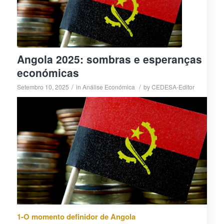
Angola 2025: sombras e esperanças
económicas
/
/
Setembro 10, 2025
in
Análise Económica
by
CEDESA-Editor
1-O momento definidor de Angola