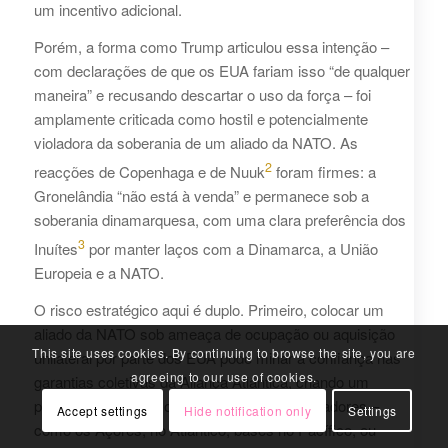
um incentivo adicional.
Porém, a forma como Trump articulou essa intenção –
com declarações de que os EUA fariam isso “de qualquer
maneira” e recusando descartar o uso da força – foi
amplamente criticada como hostil e potencialmente
violadora da soberania de um aliado da NATO. As
2
reacções de Copenhaga e de Nuuk
foram firmes: a
Gronelândia “não está à venda” e permanece sob a
soberania dinamarquesa, com uma clara preferência dos
3
Inuítes
por manter laços com a Dinamarca, a União
Europeia e a NATO.
O risco estratégico aqui é duplo. Primeiro, colocar um
aliado da NATO sob ameaça de ocupação ou aquisição
This site uses cookies. By continuing to browse the site, you are
unilateral por parte dos EUA pode minar a confiança nas
agreeing to our use of cookies.
garantias coletivas da Aliança Atlântica, criando um
precedente em que outros territórios colaboradores –
Accept settings
Hide notification only
Settings
como os Açores, no Atlântico, bases no Pacífico, ou