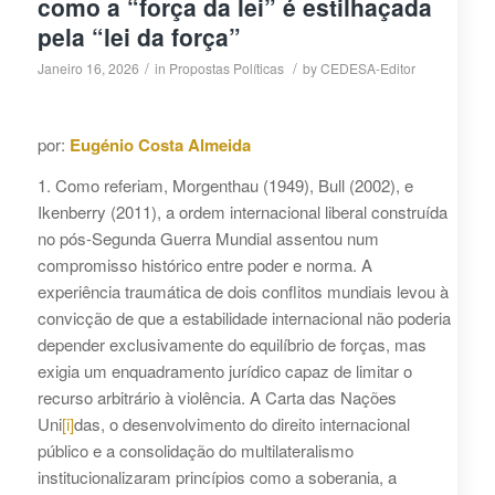
como a “força da lei” é estilhaçada
pela “lei da força”
/
/
Janeiro 16, 2026
in
Propostas Políticas
by
CEDESA-Editor
por:
Eugénio Costa Almeida
1. Como referiam, Morgenthau (1949), Bull (2002), e
Ikenberry (2011), a ordem internacional liberal construída
no pós-Segunda Guerra Mundial assentou num
compromisso histórico entre poder e norma. A
experiência traumática de dois conflitos mundiais levou à
convicção de que a estabilidade internacional não poderia
depender exclusivamente do equilíbrio de forças, mas
exigia um enquadramento jurídico capaz de limitar o
recurso arbitrário à violência. A Carta das Nações
Uni
[i]
das, o desenvolvimento do direito internacional
público e a consolidação do multilateralismo
institucionalizaram princípios como a soberania, a