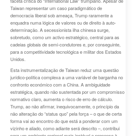
faceta crítica do “International Law” trumpiano. Apesar de
Taiwan representar um caso paradigmático de
democracia liberal sob ameaça, Trump raramente a
enquadra numa lógica de valores ou de direito à auto-
determinação. A secessionista ilha chinesa surge,
sobretudo, como um activo estratégico, central para as
cadeias globais de semi-condutores e, por conseguinte,
para a competitividade tecnológica e militar dos Estados
Unidos.
Esta instrumentalização de Taiwan reduz uma questão
jurídico-política complexa a uma variável de barganha no
confronto económico com a China. A ambiguidade
estratégica, quando não sustentada por um compromisso
normativo claro, aumenta o risco de erro de cálculo.
Trump, ao não afirmar, inequivocamente, o princípio da
não alteração do “status quo” pela força – o que de certa
forma vai ao encontro do que está a ponderar com um
vizinho e aliado, como adiante será descrito –, contribui
para um ambiente regional mais instável e propenso à