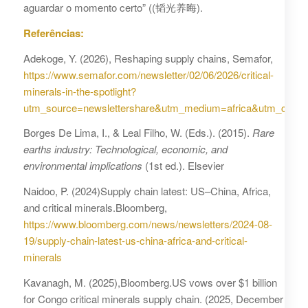
aguardar o momento certo” ((韬光养晦).
Referências:
Adekoge, Y. (2026), Reshaping supply chains, Semafor,
https://www.semafor.com/newsletter/02/06/2026/critical-
minerals-in-the-spotlight?
utm_source=newslettershare&utm_medium=africa&utm_campa
Borges De Lima, I., & Leal Filho, W. (Eds.). (2015).
Rare
earths industry: Technological, economic, and
environmental implications
(1st ed.). Elsevier
Naidoo, P. (2024)Supply chain latest: US–China, Africa,
and critical minerals.Bloomberg,
https://www.bloomberg.com/news/newsletters/2024-08-
19/supply-chain-latest-us-china-africa-and-critical-
minerals
Kavanagh, M. (2025),Bloomberg.US vows over $1 billion
for Congo critical minerals supply chain. (2025, December