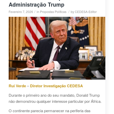
Administração Trump
/
/
Fevereiro 7, 2026
in
Propostas Políticas
by
CEDESA-Editor
Rui Verde
–
Diretor Investigação CEDESA
Durante o primeiro ano do seu mandato, Donald Trump
não demonstrou qualquer interesse particular por África.
O continente parecia permanecer na periferia das