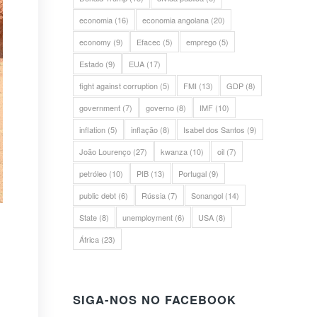
economia
(16)
economia angolana
(20)
economy
(9)
Efacec
(5)
emprego
(5)
Estado
(9)
EUA
(17)
fight against corruption
(5)
FMI
(13)
GDP
(8)
government
(7)
governo
(8)
IMF
(10)
inflation
(5)
inflação
(8)
Isabel dos Santos
(9)
João Lourenço
(27)
kwanza
(10)
oil
(7)
petróleo
(10)
PIB
(13)
Portugal
(9)
public debt
(6)
Rússia
(7)
Sonangol
(14)
State
(8)
unemployment
(6)
USA
(8)
África
(23)
SIGA-NOS NO FACEBOOK