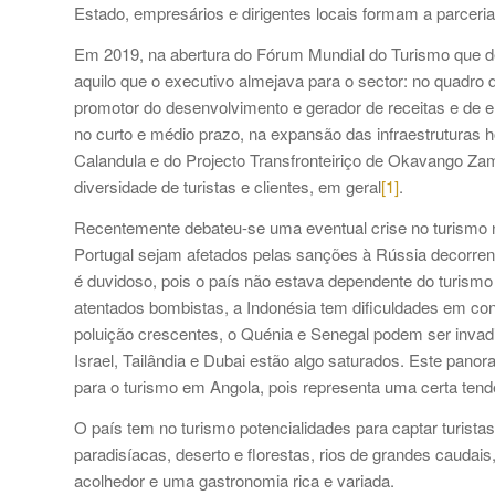
Estado, empresários e dirigentes locais formam a parceria 
Em 2019, na abertura do Fórum Mundial do Turismo que d
aquilo que o executivo almejava para o sector: no quadro
promotor do desenvolvimento e gerador de receitas e de e
no curto e médio prazo, na expansão das infraestruturas ho
Calandula e do Projecto Transfronteiriço de Okavango Za
diversidade de turistas e clientes, em geral
[1]
.
Recentemente debateu-se uma eventual crise no turismo na
Portugal sejam afetados pelas sanções à Rússia decorrent
é duvidoso, pois o país não estava dependente do turismo
atentados bombistas, a Indonésia tem dificuldades em co
poluição crescentes, o Quénia e Senegal podem ser invadi
Israel, Tailândia e Dubai estão algo saturados. Este panor
para o turismo em Angola, pois representa uma certa tendê
O país tem no turismo potencialidades para captar turist
paradisíacas, deserto e florestas, rios de grandes caudai
acolhedor e uma gastronomia rica e variada.