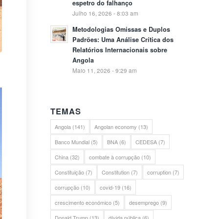
espetro do falhanço
Julho 16, 2026 - 8:03 am
Metodologias Omissas e Duplos
Padrões: Uma Análise Crítica dos
Relatórios Internacionais sobre
Angola
Maio 11, 2026 - 9:29 am
TEMAS
Angola
(141)
Angolan economy
(13)
Banco Mundial
(5)
BNA
(6)
CEDESA
(7)
China
(32)
combate à corrupção
(10)
Constituição
(7)
Constitution
(7)
corruption
(7)
corrupção
(10)
covid-19
(16)
crescimento económico
(5)
desemprego
(9)
Donald Trump
(13)
dívida pública
(6)