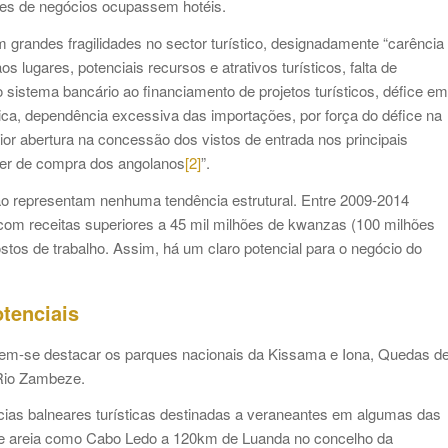
tes de negócios ocupassem hotéis.
randes fragilidades no sector turístico, designadamente “carência
s lugares, potenciais recursos e atrativos turísticos, falta de
 do sistema bancário ao financiamento de projetos turísticos, défice em
tica, dependência excessiva das importações, por força do défice na
maior abertura na concessão dos vistos de entrada nos principais
der de compra dos angolanos
[2]
”.
o representam nenhuma tendência estrutural. Entre 2009-2014
o com receitas superiores a 45 mil milhões de kwanzas (100 milhões
ostos de trabalho. Assim, há um claro potencial para o negócio do
otenciais
odem-se destacar os parques nacionais da Kissama e Iona, Quedas d
 Rio Zambeze.
cias balneares turísticas destinadas a veraneantes em algumas das
r e areia como Cabo Ledo a 120km de Luanda no concelho da