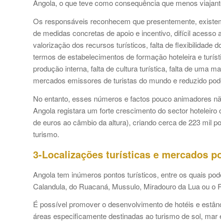
Angola, o que teve como consequência que menos viajan
Os responsáveis reconhecem que presentemente, existem g
de medidas concretas de apoio e incentivo, difícil acesso ao
valorização dos recursos turísticos, falta de flexibilidade
termos de estabelecimentos de formação hoteleira e turís
produção interna, falta de cultura turística, falta de uma 
mercados emissores de turistas do mundo e reduzido po
No entanto, esses números e factos pouco animadores nã
Angola registara um forte crescimento do sector hoteleir
de euros ao câmbio da altura), criando cerca de 223 mil p
turismo.
3-Localizações turísticas e mercados p
Angola tem inúmeros pontos turísticos, entre os quais p
Calandula, do Ruacaná, Mussulo, Miradouro da Lua ou o
É possível promover o desenvolvimento de hotéis e estân
áreas especificamente destinadas ao turismo de sol, ma