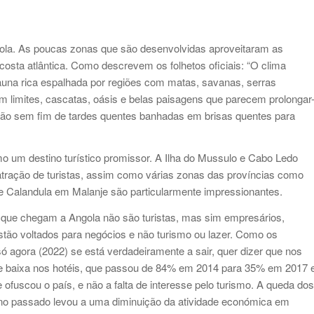
gola. As poucas zonas que são desenvolvidas aproveitaram as
 costa atlântica. Como descrevem os folhetos oficiais: “O clima
fauna rica espalhada por regiões com matas, savanas, serras
m limites, cascatas, oásis e belas paisagens que parecem prolongar
verão sem fim de tardes quentes banhadas em brisas quentes para
o um destino turístico promissor. A Ilha do Mussulo e Cabo Ledo
ração de turistas, assim como várias zonas das províncias como
e Calandula em Malanje são particularmente impressionantes.
s que chegam a Angola não são turistas, mas sim empresários,
 estão voltados para negócios e não turismo ou lazer. Como os
 agora (2022) se está verdadeiramente a sair, quer dizer que nos
e baixa nos hotéis, que passou de 84% em 2014 para 35% em 2017 
ofuscou o país, e não a falta de interesse pelo turismo. A queda dos
 ano passado levou a uma diminuição da atividade económica em