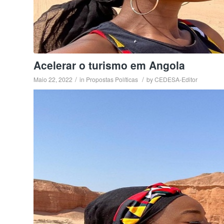
Acelerar o turismo em Angola
/
/
Maio 22, 2022
in
Propostas Políticas
by
CEDESA-Editor