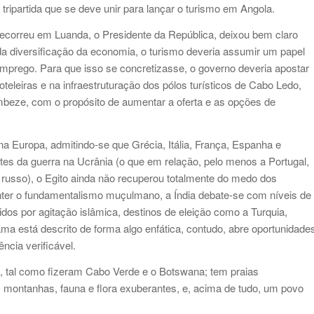
tripartida que se deve unir para lançar o turismo em Angola.
ecorreu em Luanda, o Presidente da República, deixou bem claro
 da diversificação da economia, o turismo deveria assumir um papel
mprego. Para que isso se concretizasse, o governo deveria apostar
teleiras e na infraestruturação dos pólos turísticos de Cabo Ledo,
mbeze, com o propósito de aumentar a oferta e as opções de
 Europa, admitindo-se que Grécia, Itália, França, Espanha e
es da guerra na Ucrânia (o que em relação, pelo menos a Portugal,
 russo), o Egito ainda não recuperou totalmente do medo dos
nter o fundamentalismo muçulmano, a Índia debate-se com níveis de
dos por agitação islâmica, destinos de eleição como a Turquia,
ama está descrito de forma algo enfática, contudo, abre oportunidade
ncia verificável.
as, tal como fizeram Cabo Verde e o Botswana; tem praias
s, montanhas, fauna e flora exuberantes, e, acima de tudo, um povo