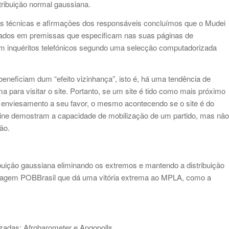
stribuição normal gaussiana.
ichas técnicas e afirmações dos responsáveis concluímos que o Mudei
seados em premissas que especificam nas suas páginas de
am inquéritos telefónicos segundo uma selecção computadorizada
beneficiam dum “efeito vizinhança”, isto é, há uma tendência de
ra visitar o site. Portanto, se um site é tido como mais próximo
nviesamento a seu favor, o mesmo acontecendo se o site é do
ne demostram a capacidade de mobilização de um partido, mas não
ão.
buição gaussiana eliminando os extremos e mantendo a distribuição
dagem POBBrasil que dá uma vitória extrema ao MPLA, como a
adas: Afrobarometer e Angopolls.