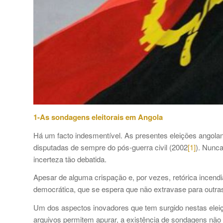
1-As sondagens eleitorais em Angola
Há um facto indesmentível. As presentes eleições angola
disputadas de sempre do pós-guerra civil (2002
[1]
). Nunca
incerteza tão debatida.
Apesar de alguma crispação e, por vezes, retórica incendiár
democrática, que se espera que não extravase para outras
Um dos aspectos inovadores que tem surgido nestas eleiç
arquivos permitem apurar, a existência de sondagens não e