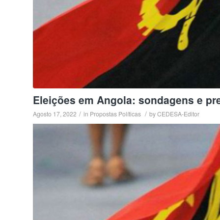
Eleições em Angola: sondagens e pre
/
/
Agosto 17, 2022
in
Propostas Políticas
by
CEDESA-Editor