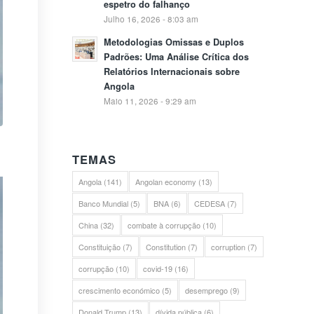
espetro do falhanço
Julho 16, 2026 - 8:03 am
Metodologias Omissas e Duplos
Padrões: Uma Análise Crítica dos
Relatórios Internacionais sobre
Angola
Maio 11, 2026 - 9:29 am
TEMAS
Angola
(141)
Angolan economy
(13)
Banco Mundial
(5)
BNA
(6)
CEDESA
(7)
China
(32)
combate à corrupção
(10)
Constituição
(7)
Constitution
(7)
corruption
(7)
corrupção
(10)
covid-19
(16)
crescimento económico
(5)
desemprego
(9)
Donald Trump
(13)
dívida pública
(6)