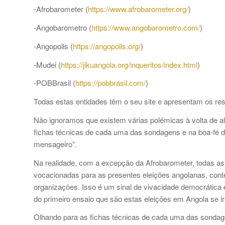
-Afrobarometer (
https://www.afrobarometer.org/
)
-Angobarometro (
https://www.angobarometro.com/
)
-Angopolls (
https://angopolls.org/
)
-Mudei (
https://jikuangola.org/inqueritos/index.html
)
-POBBrasil (
https://pobbrasil.com/
)
Todas estas entidades têm o seu site e apresentam os re
Não ignoramos que existem várias polémicas à volta de a
fichas técnicas de cada uma das sondagens e na boa-fé 
mensageiro”.
Na realidade, com a excepção da Afrobarometer, todas as
vocacionadas para as presentes eleições angolanas, cont
organizações. Isso é um sinal de vivacidade democrática e
do primeiro ensaio que são estas eleições em Angola se ir
Olhando para as fichas técnicas de cada uma das sondag