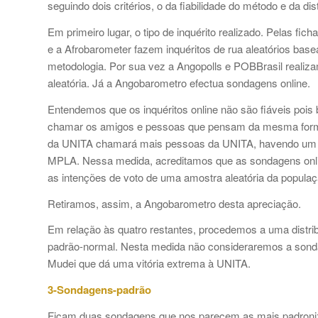
seguindo dois critérios, o da fiabilidade do método e da di
Em primeiro lugar, o tipo de inquérito realizado. Pelas f
e a Afrobarometer fazem inquéritos de rua aleatórios ba
metodologia. Por sua vez a Angopolls e POBBrasil realiz
aleatória. Já a Angobarometro efectua sondagens online.
Entendemos que os inquéritos online não são fiáveis pois 
chamar os amigos e pessoas que pensam da mesma forma pa
da UNITA chamará mais pessoas da UNITA, havendo um e
MPLA. Nessa medida, acreditamos que as sondagens onli
as intenções de voto de uma amostra aleatória da populaç
Retiramos, assim, a Angobarometro desta apreciação.
Em relação às quatro restantes, procedemos a uma distri
padrão-normal. Nesta medida não consideraremos a son
Mudei que dá uma vitória extrema à UNITA.
3-Sondagens-padrão
Ficam duas sondagens que nos parecem as mais padroniz