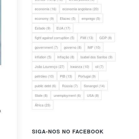
economia
(16)
economia angolana
(20)
economy
(9)
Efacec
(5)
emprego
(5)
Estado
(9)
EUA
(17)
fight against corruption
(5)
FMI
(13)
GDP
(8)
government
(7)
governo
(8)
IMF
(10)
inflation
(5)
inflação
(8)
Isabel dos Santos
(9)
João Lourenço
(27)
kwanza
(10)
oil
(7)
petróleo
(10)
PIB
(13)
Portugal
(9)
public debt
(6)
Rússia
(7)
Sonangol
(14)
State
(8)
unemployment
(6)
USA
(8)
África
(23)
a
SIGA-NOS NO FACEBOOK