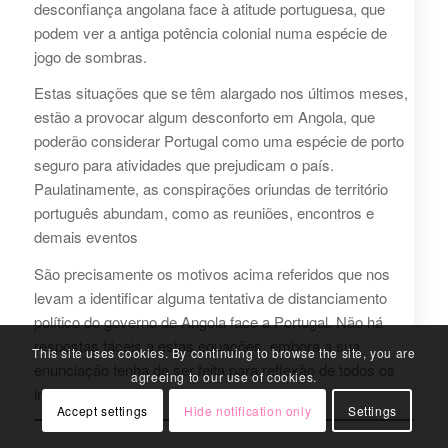
desconfiança angolana face à atitude portuguesa, que
podem ver a antiga potência colonial numa espécie de
jogo de sombras.
Estas situações que se têm alargado nos últimos meses,
estão a provocar algum desconforto em Angola, que
poderão considerar Portugal como uma espécie de porto
seguro para atividades que prejudicam o país.
Paulatinamente, as conspirações oriundas de território
português abundam, como as reuniões, encontros e
demais eventos
São precisamente os motivos acima referidos que nos
levam a identificar alguma tentativa de distanciamento
político do governo de Angola face a Portugal. Não há
respostas fáceis a estas equações, embora a sua
This site uses cookies. By continuing to browse the site, you are
enunciação tenha de ser feita para reflexão de todos os
agreeing to our use of cookies.
intervenientes.
Accept settings
Hide notification only
Settings