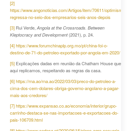
[2]
https://www.angonoticias.com/Artigos/item/70611/optimismo-
regressa-no-seio-dos-empresarios-seis-anos-depois
[3]
Rui Verde,
Angola at the Crossroads. Between
Kleptocracy and Development
(2021), p. 24.
[4]
https://www.forumchinaplp.org.mo/pt/china-foi-o-
destino-de-71-do-petroleo-exportado-por-angola-em-2020/
[5]
Explicações dadas em reunião da Chatham House que
aqui replicamos, respeitando as regras da casa.
[6]
https://rna.ao/rna.ao/2022/03/03/preco-do-petroleo-a-
cima-dos-cem-dolares-obriga-governo-angolano-a-pagar-
mais-aos-credores/
[7]
https://www.expansao.co.ao/economia/interior/grupo-
carrinho-destaca-se-nas-importacoes-e-exportacoes-do-
pais-106709.html
[8]
https://www.cedesa.pt/2020/06/15/plano-agro-pecuario-