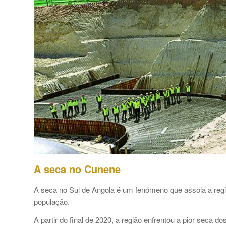
A seca no Cunene
A seca no Sul de Angola é um fenómeno que assola a regi
população.
A partir do final de 2020, a região enfrentou a pior seca