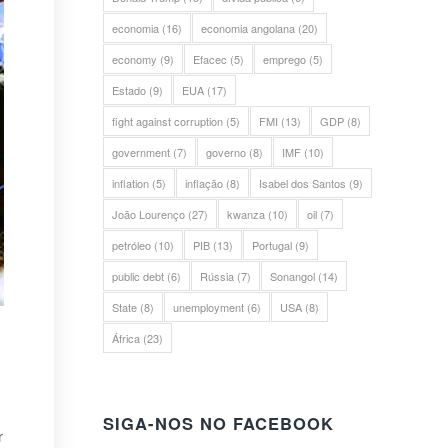
economia
(16)
economia angolana
(20)
economy
(9)
Efacec
(5)
emprego
(5)
Estado
(9)
EUA
(17)
fight against corruption
(5)
FMI
(13)
GDP
(8)
government
(7)
governo
(8)
IMF
(10)
inflation
(5)
inflação
(8)
Isabel dos Santos
(9)
João Lourenço
(27)
kwanza
(10)
oil
(7)
petróleo
(10)
PIB
(13)
Portugal
(9)
public debt
(6)
Rússia
(7)
Sonangol
(14)
State
(8)
unemployment
(6)
USA
(8)
África
(23)
SIGA-NOS NO FACEBOOK
r