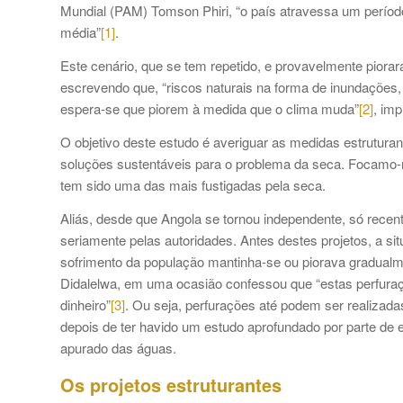
Mundial (PAM) Tomson Phiri, “o país atravessa um períod
média”
[1]
.
Este cenário, que se tem repetido, e provavelmente piora
escrevendo que, “riscos naturais na forma de inundaçõe
espera-se que piorem à medida que o clima muda”
[2]
, imp
O objetivo deste estudo é averiguar as medidas estrutura
soluções sustentáveis para o problema da seca. Focamo-no
tem sido uma das mais fustigadas pela seca.
Aliás, desde que Angola se tornou independente, só rece
seriamente pelas autoridades. Antes destes projetos, a s
sofrimento da população mantinha-se ou piorava gradualm
Didalelwa, em uma ocasião confessou que “estas perfuraçõ
dinheiro”
[3]
. Ou seja, perfurações até podem ser realizada
depois de ter havido um estudo aprofundado por parte d
apurado das águas.
Os projetos estruturantes