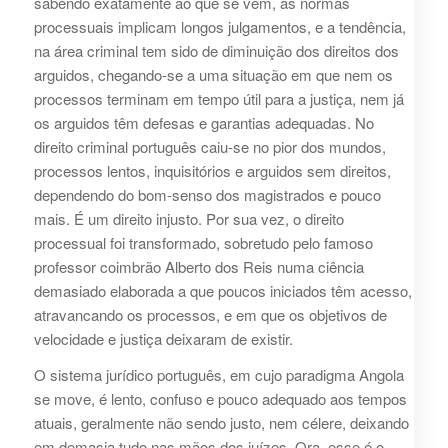
sabendo exatamente ao que se vem, as normas
processuais implicam longos julgamentos, e a tendência,
na área criminal tem sido de diminuição dos direitos dos
arguidos, chegando-se a uma situação em que nem os
processos terminam em tempo útil para a justiça, nem já
os arguidos têm defesas e garantias adequadas. No
direito criminal português caiu-se no pior dos mundos,
processos lentos, inquisitórios e arguidos sem direitos,
dependendo do bom-senso dos magistrados e pouco
mais. É um direito injusto. Por sua vez, o direito
processual foi transformado, sobretudo pelo famoso
professor coimbrão Alberto dos Reis numa ciência
demasiado elaborada a que poucos iniciados têm acesso,
atravancando os processos, e em que os objetivos de
velocidade e justiça deixaram de existir.
O sistema jurídico português, em cujo paradigma Angola
se move, é lento, confuso e pouco adequado aos tempos
atuais, geralmente não sendo justo, nem célere, deixando
em demasia tudo nas mãos dos juízes. Ora, esse é o