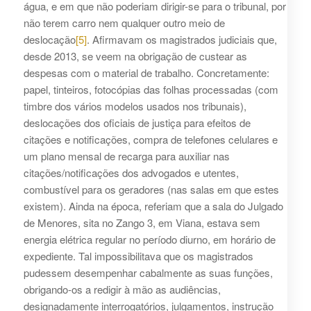
água, e em que não poderiam dirigir-se para o tribunal, por
não terem carro nem qualquer outro meio de
deslocação
[5]
. Afirmavam os magistrados judiciais que,
desde 2013, se veem na obrigação de custear as
despesas com o material de trabalho. Concretamente:
papel, tinteiros, fotocópias das folhas processadas (com
timbre dos vários modelos usados nos tribunais),
deslocações dos oficiais de justiça para efeitos de
citações e notificações, compra de telefones celulares e
um plano mensal de recarga para auxiliar nas
citações/notificações dos advogados e utentes,
combustível para os geradores (nas salas em que estes
existem). Ainda na época, referiam que a sala do Julgado
de Menores, sita no Zango 3, em Viana, estava sem
energia elétrica regular no período diurno, em horário de
expediente. Tal impossibilitava que os magistrados
pudessem desempenhar cabalmente as suas funções,
obrigando-os a redigir à mão as audiências,
designadamente interrogatórios, julgamentos, instrução