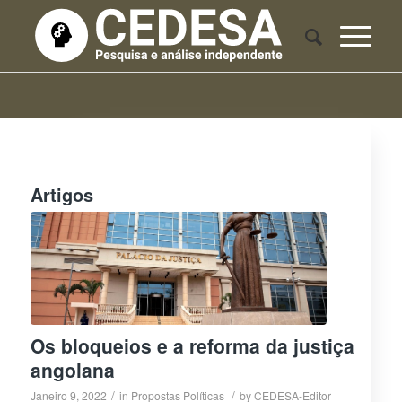
Artigos
Os bloqueios e a reforma da justiça
angolana
/
/
Janeiro 9, 2022
in
Propostas Políticas
by
CEDESA-Editor