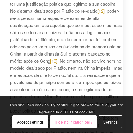
ter uma justificação política que legitime a sua escolha.
No sistema idealizado por Platão do rei-sábio
[12]
, poder-
se-ia pensar numa espécie de exames de alta
qualificação em que aqueles que se mostrassem os mais
sábios se tornariam juízes. Teríamos a legitimidade
platónica do rei-filósofo, que de certa forma, foi também
adotado pelas fórmulas confucionistas do mandarinato na
China, a partir da dinastia Sui, e apenas baseado no
mérito após os Song
[13]
. No entanto, não se vive nem no
modelo idealizado por Platão, nem na China imperial, mas
em estados de direito democrático. E a realidade é que a
prevalência do princípio democrático impõe que os juízes
assentem, em última instância, a sua legitimidade no
processo democrático. E nessa medida o poder político
deve sempre intervir na escolha dos juízes. Afastar o
This site uses cookies. By continuing to browse the site, you are
poder político da escolha judicial é retirar-lhe
agreeing to our use of cookies.
democraticidade, logo legitimidade. O poder político tem
Accept settings
Hide notification only
Settings
de estar presente no processo de escolha dos
magistrados, pois é daí que deriva a sua legitimidade