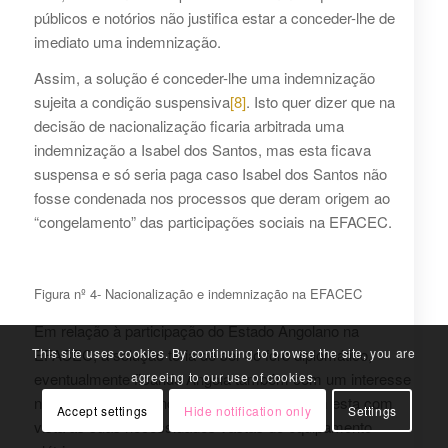
públicos e notórios não justifica estar a conceder-lhe de
imediato uma indemnização.
Assim, a solução é conceder-lhe uma indemnização
sujeita a condição suspensiva
[8]
. Isto quer dizer que na
decisão de nacionalização ficaria arbitrada uma
indemnização a Isabel dos Santos, mas esta ficava
suspensa e só seria paga caso Isabel dos Santos não
fosse condenada nos processos que deram origem ao
“congelamento” das participações sociais na EFACEC.
Figura nº 4- Nacionalização e indemnização na EFACEC
Em relação à participação do Estado Angolano na
EFACEC, a solução teria de ser do foro diplomático,
This site uses cookies. By continuing to browse the site, you are
eventualmente ficando Angola também com um interesse
agreeing to our use of cookies.
na empresa e voltando a fazer negócios com esta com
Accept settings
Hide notification only
Settings
vista às suas necessidades vastas de equipamento