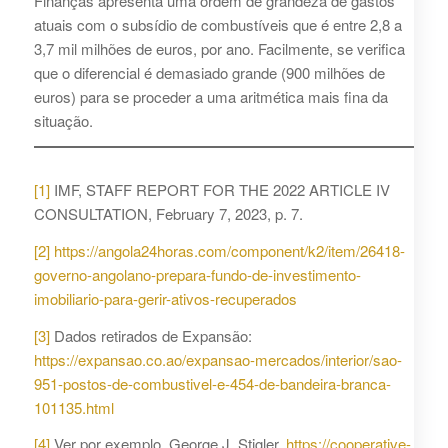
Finanças apresenta uma ordem de grandeza de gastos
atuais com o subsídio de combustíveis que é entre 2,8 a
3,7 mil milhões de euros, por ano. Facilmente, se verifica
que o diferencial é demasiado grande (900 milhões de
euros) para se proceder a uma aritmética mais fina da
situação.
[1]
IMF, STAFF REPORT FOR THE 2022 ARTICLE IV
CONSULTATION, February 7, 2023, p. 7.
[2]
https://angola24horas.com/component/k2/item/26418-
governo-angolano-prepara-fundo-de-investimento-
imobiliario-para-gerir-ativos-recuperados
[3]
Dados retirados de Expansão:
https://expansao.co.ao/expansao-mercados/interior/sao-
951-postos-de-combustivel-e-454-de-bandeira-branca-
101135.html
[4]
Ver por exemplo, George J. Stigler,
https://cooperative-