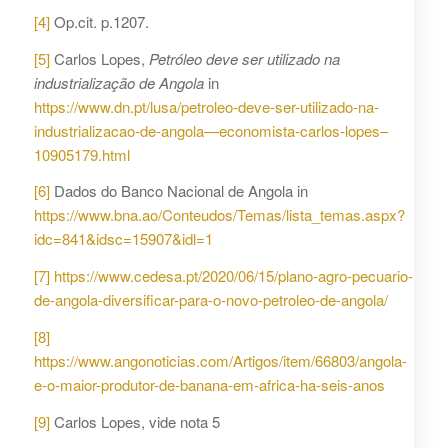
[4]
Op.cit. p.1207.
[5]
Carlos Lopes,
Petróleo deve ser utilizado na
industrialização de Angola
in
https://www.dn.pt/lusa/petroleo-deve-ser-utilizado-na-
industrializacao-de-angola—economista-carlos-lopes–
10905179.html
[6]
Dados do Banco Nacional de Angola in
https://www.bna.ao/Conteudos/Temas/lista_temas.aspx?
idc=841&idsc=15907&idl=1
[7]
https://www.cedesa.pt/2020/06/15/plano-agro-pecuario-
de-angola-diversificar-para-o-novo-petroleo-de-angola/
[8]
https://www.angonoticias.com/Artigos/item/66803/angola-
e-o-maior-produtor-de-banana-em-africa-ha-seis-anos
[9]
Carlos Lopes, vide nota 5