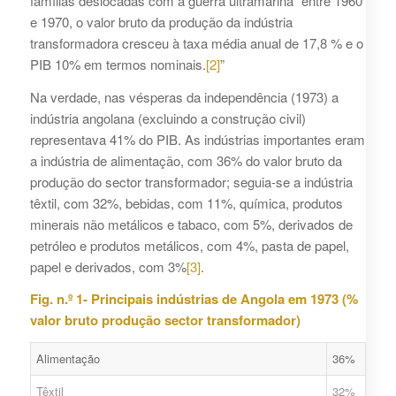
famílias deslocadas com a guerra ultramarina “entre 1960
e 1970, o valor bruto da produção da indústria
transformadora cresceu à taxa média anual de 17,8 % e o
PIB 10% em termos nominais.
[2]
”
Na verdade, nas vésperas da independência (1973) a
indústria angolana (excluindo a construção civil)
representava 41% do PIB. As indústrias importantes eram
a indústria de alimentação, com 36% do valor bruto da
produção do sector transformador; seguia-se a indústria
têxtil, com 32%, bebidas, com 11%, química, produtos
minerais não metálicos e tabaco, com 5%, derivados de
petróleo e produtos metálicos, com 4%, pasta de papel,
papel e derivados, com 3%
[3]
.
Fig. n.º 1- Principais indústrias de Angola em 1973 (%
valor bruto produção sector transformador)
Alimentação
36%
Têxtil
32%