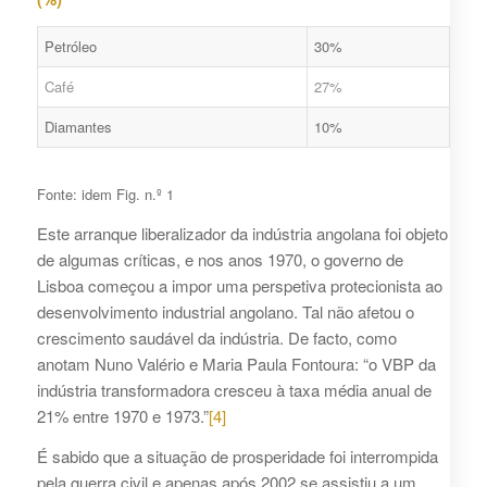
Petróleo
30%
Café
27%
Diamantes
10%
Fonte: idem Fig. n.º 1
Este arranque liberalizador da indústria angolana foi objeto
de algumas críticas, e nos anos 1970, o governo de
Lisboa começou a impor uma perspetiva protecionista ao
desenvolvimento industrial angolano. Tal não afetou o
crescimento saudável da indústria. De facto, como
anotam Nuno Valério e Maria Paula Fontoura: “o VBP da
indústria transformadora cresceu à taxa média anual de
21% entre 1970 e 1973.”
[4]
É sabido que a situação de prosperidade foi interrompida
pela guerra civil e apenas após 2002 se assistiu a um