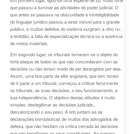
Em primeiro lugar, ligou-se uma espécie de luz muito forte
que passou a iluminar as atividades do poder judicial. O
que antes se passava na obscuridade e ininteligibilidade
do linguajar jurídico passou a estar visível para o grande
público, e muitos defeitos do sistema surgiram a olho nu:
a lentidão, a falta de especialização técnica ou a ausência
de meios materiais.
Em segundo lugar, os tribunais tornaram-se o objeto do
forte ataque de todos os que não concordavam com as
decisões ou não teriam medo de ser abrangidos por elas.
Assim, uma boa parte da elite angolana, que tem receio
de ir parar a um tribunal, começou a criticar ferozmente
os tribunais, as suas decisões, o seu funcionamento, a
sua independência. O objetivo destas atitudes é muito
simples: deslegitimar as decisões judiciais.,
desvalorizando o seu peso. A isto juntam-se as
declarações bombásticas de muitos dos advogados de
defesa, que não hesitam na crítica cerrada às decisões
que não beneficiam os seus constituintes. Ao mesmo