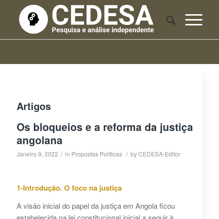
Artigos
Os bloqueios e a reforma da justiça
angolana
/
/
Janeiro 9, 2022
in
Propostas Políticas
by
CEDESA-Editor
1-Introdução. O foco na justiça
A visão inicial do papel da justiça em Angola ficou
estabelecida na lei constitucional inicial a seguir à