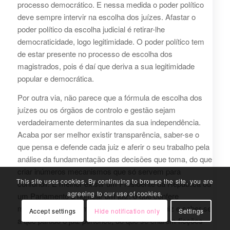
processo democrático. E nessa medida o poder político
deve sempre intervir na escolha dos juízes. Afastar o
poder político da escolha judicial é retirar-lhe
democraticidade, logo legitimidade. O poder político tem
de estar presente no processo de escolha dos
magistrados, pois é daí que deriva a sua legitimidade
popular e democrática.
Por outra via, não parece que a fórmula de escolha dos
juízes ou os órgãos de controlo e gestão sejam
verdadeiramente determinantes da sua independência.
Acaba por ser melhor existir transparência, saber-se o
que pensa e defende cada juiz e aferir o seu trabalho pela
análise da fundamentação das decisões que toma, do que
criar inúmeros mecanismos que só servem para
This site uses cookies. By continuing to browse the site, you are
confundir. É melhor existir um Presidente da República ou
agreeing to our use of cookies.
um Parlamento a nomear um juiz, o que confere
mediatamente legitimidade democrática ao juiz e saber-se
Accept settings
Hide notification only
Settings
a que partido o juiz pertence, do que se criarem ficções