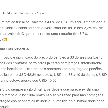
Ministério das Finanças de Angola
m défice fiscal equivalente a 4,0% do PIB, um agravamento de 5,2
0 Inicial. O saldo primário deverá estar em torno dos 2,2% do PIB,
 atual valor do Orçamento reflete uma redução de 15,7%
s)
[3]
.
mia mais pequena.
pacto e significado do preço do petróleo a 33 dólares por barril.
tos dos contratos petrolíferos já estão com preços anteriormente
 analisando os números mais recentes sobre o preço do petróleo
oscilou entre USD 42,84 nesse dia, USD 41, 38 a 10 de Julho, e USD
Junho esteve abaixo dos USD 40,00.
cício sempre muito difícil, a verdade é que parece existir uma
mo tempo que no curto prazo não se vê razão para não começar a
eração das economias mundiais. A isto liga-se a instabilidade cada
ezuela.