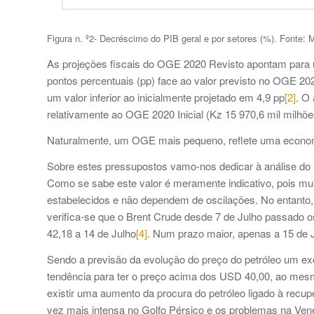
Figura n. º2- Decréscimo do PIB geral e por setores (%). Fonte: 
As projeções fiscais do OGE 2020 Revisto apontam para u
pontos percentuais (pp) face ao valor previsto no OGE 202
um valor inferior ao inicialmente projetado em 4,9 pp
[2]
. O
relativamente ao OGE 2020 Inicial (Kz 15 970,6 mil milhõe
Naturalmente, um OGE mais pequeno, reflete uma econo
Sobre estes pressupostos vamo-nos dedicar à análise do im
Como se sabe este valor é meramente indicativo, pois mui
estabelecidos e não dependem de oscilações. No entanto,
verifica-se que o Brent Crude desde 7 de Julho passado 
42,18 a 14 de Julho
[4]
. Num prazo maior, apenas a 15 de 
Sendo a previsão da evolução do preço do petróleo um exer
tendência para ter o preço acima dos USD 40,00, ao mes
existir uma aumento da procura do petróleo ligado à recup
vez mais intensa no Golfo Pérsico e os problemas na Ven