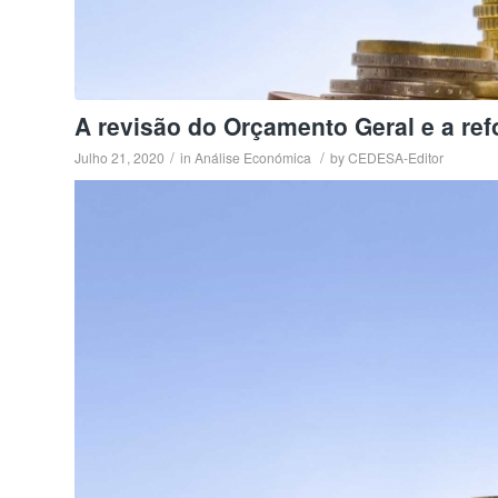
A revisão do Orçamento Geral e a re
/
/
Julho 21, 2020
in
Análise Económica
by
CEDESA-Editor