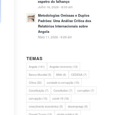
espetro do falhanço
Julho 16, 2026 - 8:03 am
Metodologias Omissas e Duplos
Padrões: Uma Análise Crítica dos
Relatórios Internacionais sobre
Angola
Maio 11, 2026 - 9:29 am
TEMAS
Angola
(141)
Angolan economy
(13)
Banco Mundial
(5)
BNA
(6)
CEDESA
(7)
China
(32)
combate à corrupção
(10)
Constituição
(7)
Constitution
(7)
corruption
(7)
corrupção
(10)
covid-19
(16)
crescimento económico
(5)
desemprego
(9)
Donald Trump
(13)
dívida pública
(6)