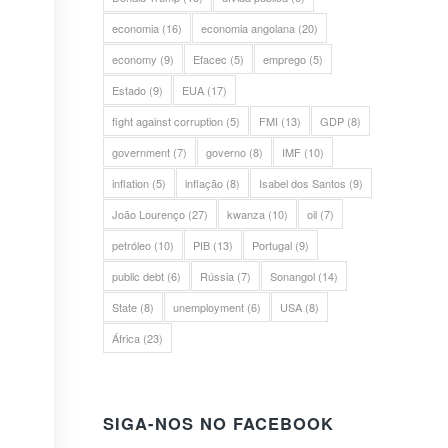
economia
(16)
economia angolana
(20)
economy
(9)
Efacec
(5)
emprego
(5)
Estado
(9)
EUA
(17)
fight against corruption
(5)
FMI
(13)
GDP
(8)
government
(7)
governo
(8)
IMF
(10)
inflation
(5)
inflação
(8)
Isabel dos Santos
(9)
João Lourenço
(27)
kwanza
(10)
oil
(7)
petróleo
(10)
PIB
(13)
Portugal
(9)
public debt
(6)
Rússia
(7)
Sonangol
(14)
State
(8)
unemployment
(6)
USA
(8)
África
(23)
SIGA-NOS NO FACEBOOK