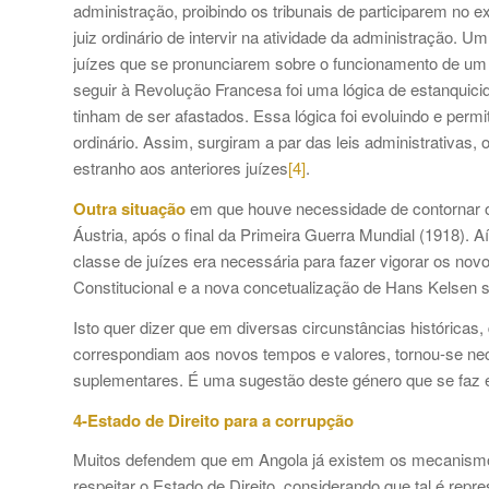
administração, proibindo os tribunais de participarem no e
juiz ordinário de intervir na atividade da administração.
juízes que se pronunciarem sobre o funcionamento de um ór
seguir à Revolução Francesa foi uma lógica de estanquicid
tinham de ser afastados. Essa lógica foi evoluindo e permi
ordinário. Assim, surgiram a par das leis administrativas, 
estranho aos anteriores juízes
[4]
.
Outra situação
em que houve necessidade de contornar o
Áustria, após o final da Primeira Guerra Mundial (1918). 
classe de juízes era necessária para fazer vigorar os nov
Constitucional e a nova concetualização de Hans Kelsen so
Isto quer dizer que em diversas circunstâncias históricas, 
correspondiam aos novos tempos e valores, tornou-se nec
suplementares. É uma sugestão deste género que se faz
4-Estado de Direito para a corrupção
Muitos defendem que em Angola já existem os mecanismo
respeitar o Estado de Direito, considerando que tal é rep