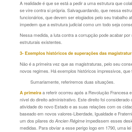
A realidade é que se está a pedir a uma estrutura que col
se vire contra si própria. Salvaguardando, que nessa estr
funcionários, que devem ser elogiados pelo seu trabalho
impedem que a estrutura judicial como um todo seja cons
Nessa medida, a luta contra a corrupção pode acabar por s
estruturais existentes.
3- Exemplos históricos de superações das magistratur
Não é a primeira vez que as magistraturas, pelo seu con
novos regimes. Há exemplos históricos impressivos, que
Sumariamente, referiremos duas situações.
A primeira
a referir ocorreu após a Revolução Francesa e
nível do direito administrativo. Este direito foi considera
atividade do novo Estado e as suas relações com os cidad
baseado em novos valores-Liberdade, Igualdade e Fraternid
um dos pilares do
Ancien Régime
impedissem esses desid
medidas. Para obviar a esse perigo logo em 1790, uma lei d