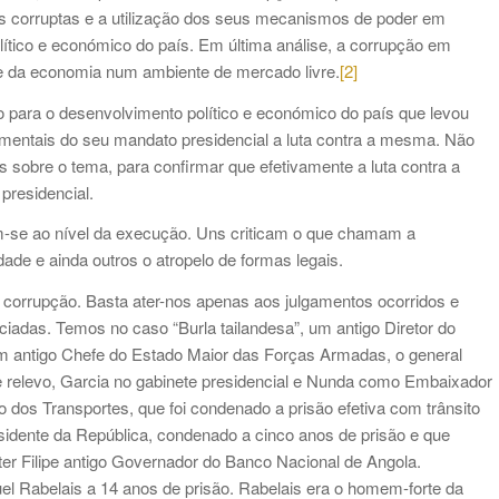
as corruptas e a utilização dos seus mecanismos de poder em
lítico e económico do país. Em última análise, a corrupção em
 e da economia num ambiente de mercado livre.
[2]
 para o desenvolvimento político e económico do país que levou
mentais do seu mandato presidencial a luta contra a mesma. Não
 sobre o tema, para confirmar que efetivamente a luta contra a
presidencial.
cam-se ao nível da execução. Uns criticam o que chamam a
dade e ainda outros o atropelo de formas legais.
a corrupção. Basta ater-nos apenas aos julgamentos ocorridos e
iadas. Temos no caso “Burla tailandesa”, um antigo Diretor do
um antigo Chefe do Estado Maior das Forças Armadas, o general
relevo, Garcia no gabinete presidencial e Nunda como Embaixador
dos Transportes, que foi condenado a prisão efetiva com trânsito
esidente da República, condenado a cinco anos de prisão e que
ter Filipe antigo Governador do Banco Nacional de Angola.
l Rabelais a 14 anos de prisão. Rabelais era o homem-forte da