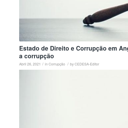
Estado de Direito e Corrupção em Ang
a corrupção
/
/
Abril 26, 2021
in
Corrupção
by
CEDESA-Editor