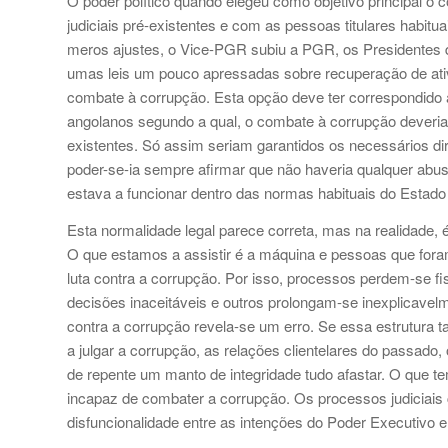
O poder político quando elegeu como objetivo principal o 
judiciais pré-existentes e com as pessoas titulares habit
meros ajustes, o Vice-PGR subiu a PGR, os Presidentes d
umas leis um pouco apressadas sobre recuperação de ati
combate à corrupção. Esta opção deve ter correspondido a
angolanos segundo a qual, o combate à corrupção deveria 
existentes. Só assim seriam garantidos os necessários dir
poder-se-ia sempre afirmar que não haveria qualquer abuso 
estava a funcionar dentro das normas habituais do Estado 
Esta normalidade legal parece correta, mas na realidade, 
O que estamos a assistir é a máquina e pessoas que fora
luta contra a corrupção. Por isso, processos perdem-se f
decisões inaceitáveis e outros prolongam-se inexplicavelm
contra a corrupção revela-se um erro. Se essa estrutura t
a julgar a corrupção, as relações clientelares do passado,
de repente um manto de integridade tudo afastar. O que tem
incapaz de combater a corrupção. Os processos judiciais 
disfuncionalidade entre as intenções do Poder Executivo e