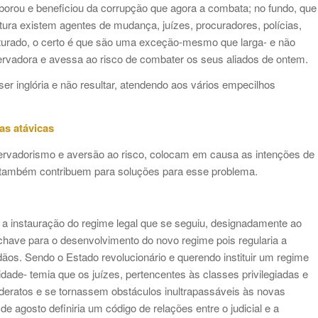
aborou e beneficiou da corrupção que agora a combata; no fundo, que
utura existem agentes de mudança, juízes, procuradores, polícias,
 aturado, o certo é que são uma exceção-mesmo que larga- e não
ervadora e avessa ao risco de combater os seus aliados de ontem.
er inglória e não resultar, atendendo aos vários empecilhos
as atávicas
servadorismo e aversão ao risco, colocam em causa as intenções de
 também contribuem para soluções para esse problema.
 a instauração do regime legal que se seguiu, designadamente ao
do chave para o desenvolvimento do novo regime pois regularia a
ãos. Sendo o Estado revolucionário e querendo instituir um regime
ade- temia que os juízes, pertencentes às classes privilegiadas e
eratos e se tornassem obstáculos inultrapassáveis às novas
e agosto definiria um código de relações entre o judicial e a