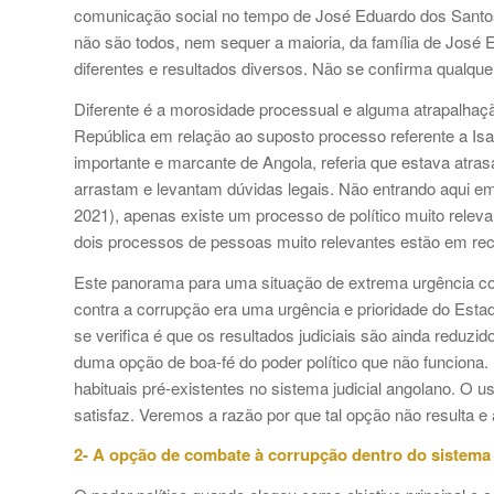
comunicação social no tempo de José Eduardo dos Santos
não são todos, nem sequer a maioria, da família de José 
diferentes e resultados diversos. Não se confirma qualquer
Diferente é a morosidade processual e alguma atrapalhaç
República em relação ao suposto processo referente a Isa
importante e marcante de Angola, referia que estava atra
arrastam e levantam dúvidas legais. Não entrando aqui em 
2021), apenas existe um processo de político muito relev
dois processos de pessoas muito relevantes estão em rec
Este panorama para uma situação de extrema urgência com
contra a corrupção era uma urgência e prioridade do Esta
se verifica é que os resultados judiciais são ainda reduz
duma opção de boa-fé do poder político que não funciona
habituais pré-existentes no sistema judicial angolano. O 
satisfaz. Veremos a razão por que tal opção não resulta e 
2- A opção de combate à corrupção dentro do sistema j