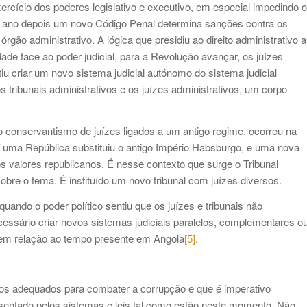
xercício dos poderes legislativo e executivo, em especial impedindo o
 Um ano depois um novo Código Penal determina sanções contra os
gão administrativo. A lógica que presidiu ao direito administrativo a
ade face ao poder judicial, para a Revolução avançar, os juízes
tiu criar um novo sistema judicial autónomo do sistema judicial
os tribunais administrativos e os juízes administrativos, um corpo
 conservantismo de juízes ligados a um antigo regime, ocorreu na
Aí uma República substituiu o antigo Império Habsburgo, e uma nova
os valores republicanos. É nesse contexto que surge o Tribunal
bre o tema. É instituído um novo tribunal com juízes diversos.
quando o poder político sentiu que os juízes e tribunais não
essário criar novos sistemas judiciais paralelos, complementares o
 em relação ao tempo presente em Angola
[5]
.
s adequados para combater a corrupção e que é imperativo
resentado pelos sistemas e leis tal como estão neste momento. Não