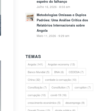
espetro do falhanço
Julho 16, 2026 - 8:03 am
Metodologias Omissas e Duplos
Padrões: Uma Análise Crítica dos
Relatórios Internacionais sobre
Angola
Maio 11, 2026 - 9:29 am
TEMAS
Angola
(141)
Angolan economy
(13)
Banco Mundial
(5)
BNA
(6)
CEDESA
(7)
China
(32)
combate à corrupção
(10)
Constituição
(7)
Constitution
(7)
corruption
(7)
corrupção
(10)
covid-19
(16)
crescimento económico
(5)
desemprego
(9)
Donald Trump
(13)
dívida pública
(6)