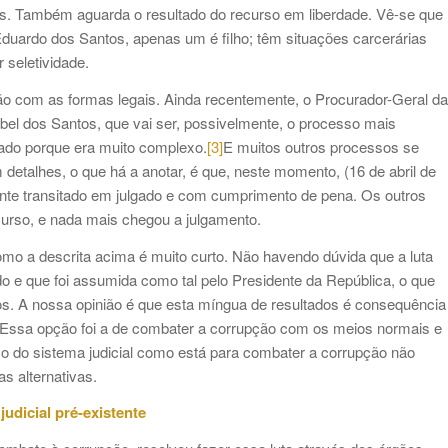
. Também aguarda o resultado do recurso em liberdade. Vê-se que
Eduardo dos Santos, apenas um é filho; têm situações carcerárias
 seletividade.
ão com as formas legais. Ainda recentemente, o Procurador-Geral da
bel dos Santos, que vai ser, possivelmente, o processo mais
sado porque era muito complexo.
[3]
E muitos outros processos se
detalhes, o que há a anotar, é que, neste momento, (16 de abril de
ante transitado em julgado e com cumprimento de pena. Os outros
urso, e nada mais chegou a julgamento.
o a descrita acima é muito curto. Não havendo dúvida que a luta
do e que foi assumida como tal pelo Presidente da República, o que
idos. A nossa opinião é que esta míngua de resultados é consequência
. Essa opção foi a de combater a corrupção com os meios normais e
uso do sistema judicial como está para combater a corrupção não
as alternativas.
udicial pré-existente