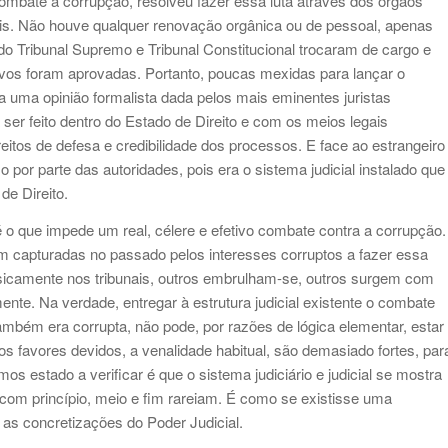
combate à corrupção, resolveu fazer essa luta através dos órgãos
uais. Não houve qualquer renovação orgânica ou de pessoal, apenas
o Tribunal Supremo e Tribunal Constitucional trocaram de cargo e
vos foram aprovadas. Portanto, poucas mexidas para lançar o
 uma opinião formalista dada pelos mais eminentes juristas
ser feito dentro do Estado de Direito e com os meios legais
eitos de defesa e credibilidade dos processos. E face ao estrangeiro
por parte das autoridades, pois era o sistema judicial instalado que
de Direito.
é o que impede um real, célere e efetivo combate contra a corrupção.
m capturadas no passado pelos interesses corruptos a fazer essa
isicamente nos tribunais, outros embrulham-se, outros surgem com
ente. Na verdade, entregar à estrutura judicial existente o combate
ambém era corrupta, não pode, por razões de lógica elementar, estar
 os favores devidos, a venalidade habitual, são demasiado fortes, par
os estado a verificar é que o sistema judiciário e judicial se mostra
com princípio, meio e fim rareiam. É como se existisse uma
 as concretizações do Poder Judicial.