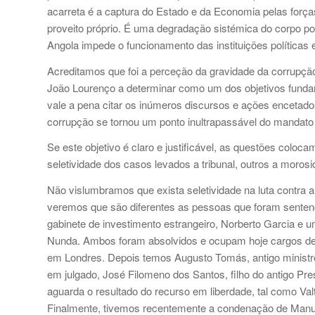
acarreta é a captura do Estado e da Economia pelas forç
proveito próprio. É uma degradação sistémica do corpo po
Angola impede o funcionamento das instituições políticas
Acreditamos que foi a perceção da gravidade da corrupção
João Lourenço a determinar como um dos objetivos funda
vale a pena citar os inúmeros discursos e ações encetados
corrupção se tornou um ponto inultrapassável do mandato 
Se este objetivo é claro e justificável, as questões colo
seletividade dos casos levados a tribunal, outros a morosi
Não vislumbramos que exista seletividade na luta contra 
veremos que são diferentes as pessoas que foram sentenc
gabinete de investimento estrangeiro, Norberto Garcia e 
Nunda. Ambos foram absolvidos e ocupam hoje cargos de 
em Londres. Depois temos Augusto Tomás, antigo ministro 
em julgado, José Filomeno dos Santos, filho do antigo Pr
aguarda o resultado do recurso em liberdade, tal como Val
Finalmente, tivemos recentemente a condenação de Manue