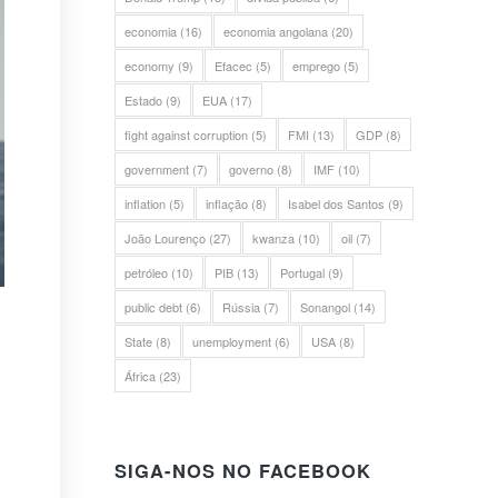
economia
(16)
economia angolana
(20)
economy
(9)
Efacec
(5)
emprego
(5)
Estado
(9)
EUA
(17)
fight against corruption
(5)
FMI
(13)
GDP
(8)
government
(7)
governo
(8)
IMF
(10)
inflation
(5)
inflação
(8)
Isabel dos Santos
(9)
João Lourenço
(27)
kwanza
(10)
oil
(7)
petróleo
(10)
PIB
(13)
Portugal
(9)
public debt
(6)
Rússia
(7)
Sonangol
(14)
State
(8)
unemployment
(6)
USA
(8)
África
(23)
SIGA-NOS NO FACEBOOK