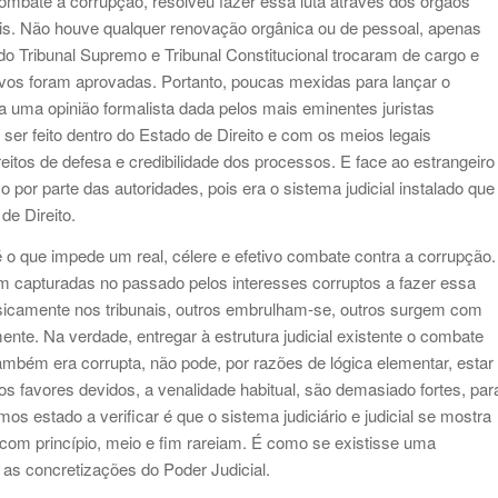
combate à corrupção, resolveu fazer essa luta através dos órgãos
uais. Não houve qualquer renovação orgânica ou de pessoal, apenas
o Tribunal Supremo e Tribunal Constitucional trocaram de cargo e
vos foram aprovadas. Portanto, poucas mexidas para lançar o
 uma opinião formalista dada pelos mais eminentes juristas
ser feito dentro do Estado de Direito e com os meios legais
eitos de defesa e credibilidade dos processos. E face ao estrangeiro
por parte das autoridades, pois era o sistema judicial instalado que
de Direito.
é o que impede um real, célere e efetivo combate contra a corrupção.
m capturadas no passado pelos interesses corruptos a fazer essa
isicamente nos tribunais, outros embrulham-se, outros surgem com
ente. Na verdade, entregar à estrutura judicial existente o combate
ambém era corrupta, não pode, por razões de lógica elementar, estar
 os favores devidos, a venalidade habitual, são demasiado fortes, par
os estado a verificar é que o sistema judiciário e judicial se mostra
com princípio, meio e fim rareiam. É como se existisse uma
 as concretizações do Poder Judicial.