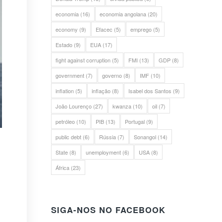
economia
(16)
economia angolana
(20)
economy
(9)
Efacec
(5)
emprego
(5)
Estado
(9)
EUA
(17)
fight against corruption
(5)
FMI
(13)
GDP
(8)
government
(7)
governo
(8)
IMF
(10)
inflation
(5)
inflação
(8)
Isabel dos Santos
(9)
João Lourenço
(27)
kwanza
(10)
oil
(7)
petróleo
(10)
PIB
(13)
Portugal
(9)
public debt
(6)
Rússia
(7)
Sonangol
(14)
State
(8)
unemployment
(6)
USA
(8)
África
(23)
SIGA-NOS NO FACEBOOK