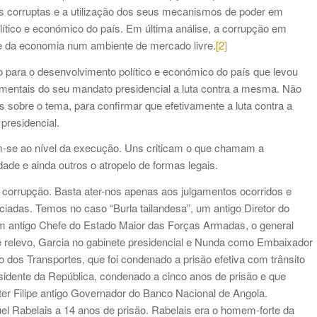
as corruptas e a utilização dos seus mecanismos de poder em
lítico e económico do país. Em última análise, a corrupção em
 e da economia num ambiente de mercado livre.
[2]
 para o desenvolvimento político e económico do país que levou
mentais do seu mandato presidencial a luta contra a mesma. Não
 sobre o tema, para confirmar que efetivamente a luta contra a
presidencial.
cam-se ao nível da execução. Uns criticam o que chamam a
dade e ainda outros o atropelo de formas legais.
a corrupção. Basta ater-nos apenas aos julgamentos ocorridos e
iadas. Temos no caso “Burla tailandesa”, um antigo Diretor do
um antigo Chefe do Estado Maior das Forças Armadas, o general
relevo, Garcia no gabinete presidencial e Nunda como Embaixador
dos Transportes, que foi condenado a prisão efetiva com trânsito
esidente da República, condenado a cinco anos de prisão e que
ter Filipe antigo Governador do Banco Nacional de Angola.
l Rabelais a 14 anos de prisão. Rabelais era o homem-forte da