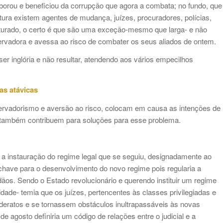
aborou e beneficiou da corrupção que agora a combata; no fundo, que
utura existem agentes de mudança, juízes, procuradores, polícias,
 aturado, o certo é que são uma exceção-mesmo que larga- e não
ervadora e avessa ao risco de combater os seus aliados de ontem.
er inglória e não resultar, atendendo aos vários empecilhos
as atávicas
servadorismo e aversão ao risco, colocam em causa as intenções de
 também contribuem para soluções para esse problema.
 a instauração do regime legal que se seguiu, designadamente ao
do chave para o desenvolvimento do novo regime pois regularia a
ãos. Sendo o Estado revolucionário e querendo instituir um regime
ade- temia que os juízes, pertencentes às classes privilegiadas e
eratos e se tornassem obstáculos inultrapassáveis às novas
e agosto definiria um código de relações entre o judicial e a