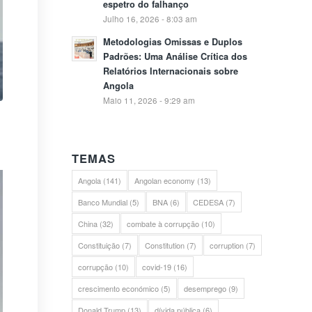
espetro do falhanço
Julho 16, 2026 - 8:03 am
Metodologias Omissas e Duplos
Padrões: Uma Análise Crítica dos
Relatórios Internacionais sobre
Angola
Maio 11, 2026 - 9:29 am
TEMAS
Angola
(141)
Angolan economy
(13)
Banco Mundial
(5)
BNA
(6)
CEDESA
(7)
China
(32)
combate à corrupção
(10)
Constituição
(7)
Constitution
(7)
corruption
(7)
corrupção
(10)
covid-19
(16)
crescimento económico
(5)
desemprego
(9)
Donald Trump
(13)
dívida pública
(6)