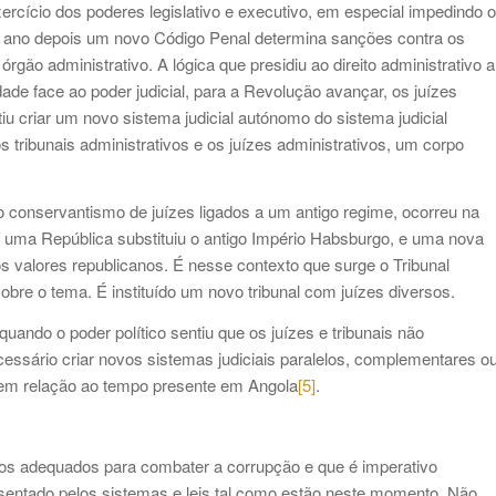
xercício dos poderes legislativo e executivo, em especial impedindo o
 Um ano depois um novo Código Penal determina sanções contra os
gão administrativo. A lógica que presidiu ao direito administrativo a
ade face ao poder judicial, para a Revolução avançar, os juízes
tiu criar um novo sistema judicial autónomo do sistema judicial
os tribunais administrativos e os juízes administrativos, um corpo
 conservantismo de juízes ligados a um antigo regime, ocorreu na
Aí uma República substituiu o antigo Império Habsburgo, e uma nova
os valores republicanos. É nesse contexto que surge o Tribunal
bre o tema. É instituído um novo tribunal com juízes diversos.
quando o poder político sentiu que os juízes e tribunais não
essário criar novos sistemas judiciais paralelos, complementares o
 em relação ao tempo presente em Angola
[5]
.
s adequados para combater a corrupção e que é imperativo
resentado pelos sistemas e leis tal como estão neste momento. Não