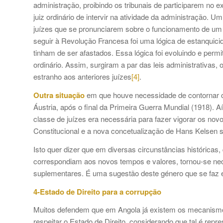
administração, proibindo os tribunais de participarem no e
juiz ordinário de intervir na atividade da administração.
juízes que se pronunciarem sobre o funcionamento de um ór
seguir à Revolução Francesa foi uma lógica de estanquicid
tinham de ser afastados. Essa lógica foi evoluindo e permi
ordinário. Assim, surgiram a par das leis administrativas, 
estranho aos anteriores juízes
[4]
.
Outra situação
em que houve necessidade de contornar o
Áustria, após o final da Primeira Guerra Mundial (1918). 
classe de juízes era necessária para fazer vigorar os nov
Constitucional e a nova concetualização de Hans Kelsen so
Isto quer dizer que em diversas circunstâncias históricas, 
correspondiam aos novos tempos e valores, tornou-se nec
suplementares. É uma sugestão deste género que se faz
4-Estado de Direito para a corrupção
Muitos defendem que em Angola já existem os mecanismo
respeitar o Estado de Direito, considerando que tal é rep