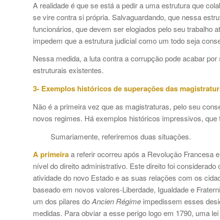
A realidade é que se está a pedir a uma estrutura que col
se vire contra si própria. Salvaguardando, que nessa estr
funcionários, que devem ser elogiados pelo seu trabalho
impedem que a estrutura judicial como um todo seja cons
Nessa medida, a luta contra a corrupção pode acabar por s
estruturais existentes.
3- Exemplos históricos de superações das magistratur
Não é a primeira vez que as magistraturas, pelo seu con
novos regimes. Há exemplos históricos impressivos, que
Sumariamente, referiremos duas situações.
A primeira
a referir ocorreu após a Revolução Francesa e
nível do direito administrativo. Este direito foi considera
atividade do novo Estado e as suas relações com os cidad
baseado em novos valores-Liberdade, Igualdade e Fraternid
um dos pilares do
Ancien Régime
impedissem esses desid
medidas. Para obviar a esse perigo logo em 1790, uma lei d