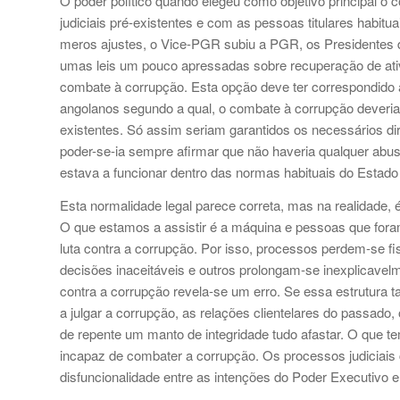
O poder político quando elegeu como objetivo principal o 
judiciais pré-existentes e com as pessoas titulares habit
meros ajustes, o Vice-PGR subiu a PGR, os Presidentes d
umas leis um pouco apressadas sobre recuperação de ati
combate à corrupção. Esta opção deve ter correspondido a
angolanos segundo a qual, o combate à corrupção deveria 
existentes. Só assim seriam garantidos os necessários dir
poder-se-ia sempre afirmar que não haveria qualquer abuso 
estava a funcionar dentro das normas habituais do Estado 
Esta normalidade legal parece correta, mas na realidade, 
O que estamos a assistir é a máquina e pessoas que fora
luta contra a corrupção. Por isso, processos perdem-se f
decisões inaceitáveis e outros prolongam-se inexplicavelm
contra a corrupção revela-se um erro. Se essa estrutura t
a julgar a corrupção, as relações clientelares do passado,
de repente um manto de integridade tudo afastar. O que tem
incapaz de combater a corrupção. Os processos judiciais 
disfuncionalidade entre as intenções do Poder Executivo e