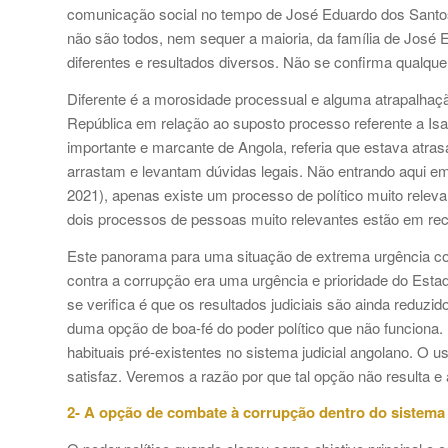
comunicação social no tempo de José Eduardo dos Santos
não são todos, nem sequer a maioria, da família de José 
diferentes e resultados diversos. Não se confirma qualquer
Diferente é a morosidade processual e alguma atrapalhaç
República em relação ao suposto processo referente a Isa
importante e marcante de Angola, referia que estava atra
arrastam e levantam dúvidas legais. Não entrando aqui em 
2021), apenas existe um processo de político muito relev
dois processos de pessoas muito relevantes estão em rec
Este panorama para uma situação de extrema urgência com
contra a corrupção era uma urgência e prioridade do Esta
se verifica é que os resultados judiciais são ainda reduz
duma opção de boa-fé do poder político que não funciona
habituais pré-existentes no sistema judicial angolano. O 
satisfaz. Veremos a razão por que tal opção não resulta e 
2- A opção de combate à corrupção dentro do sistema j