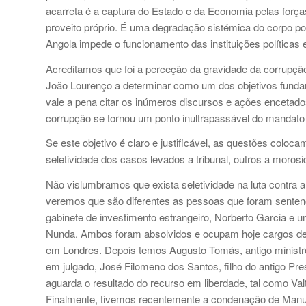
acarreta é a captura do Estado e da Economia pelas forç
proveito próprio. É uma degradação sistémica do corpo po
Angola impede o funcionamento das instituições políticas
Acreditamos que foi a perceção da gravidade da corrupção
João Lourenço a determinar como um dos objetivos funda
vale a pena citar os inúmeros discursos e ações encetados
corrupção se tornou um ponto inultrapassável do mandato 
Se este objetivo é claro e justificável, as questões colo
seletividade dos casos levados a tribunal, outros a morosi
Não vislumbramos que exista seletividade na luta contra 
veremos que são diferentes as pessoas que foram sentenc
gabinete de investimento estrangeiro, Norberto Garcia e 
Nunda. Ambos foram absolvidos e ocupam hoje cargos de 
em Londres. Depois temos Augusto Tomás, antigo ministro 
em julgado, José Filomeno dos Santos, filho do antigo Pr
aguarda o resultado do recurso em liberdade, tal como Val
Finalmente, tivemos recentemente a condenação de Manue