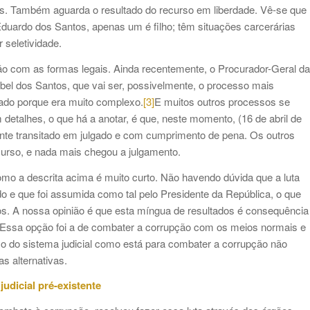
. Também aguarda o resultado do recurso em liberdade. Vê-se que
Eduardo dos Santos, apenas um é filho; têm situações carcerárias
 seletividade.
ão com as formas legais. Ainda recentemente, o Procurador-Geral da
bel dos Santos, que vai ser, possivelmente, o processo mais
sado porque era muito complexo.
[3]
E muitos outros processos se
detalhes, o que há a anotar, é que, neste momento, (16 de abril de
ante transitado em julgado e com cumprimento de pena. Os outros
urso, e nada mais chegou a julgamento.
o a descrita acima é muito curto. Não havendo dúvida que a luta
do e que foi assumida como tal pelo Presidente da República, o que
idos. A nossa opinião é que esta míngua de resultados é consequência
. Essa opção foi a de combater a corrupção com os meios normais e
uso do sistema judicial como está para combater a corrupção não
as alternativas.
udicial pré-existente