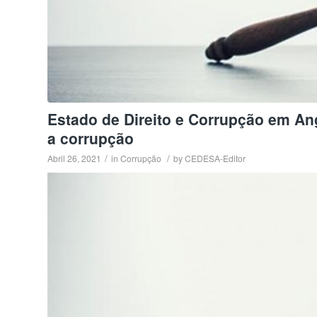
Estado de Direito e Corrupção em Ang
a corrupção
/
/
Abril 26, 2021
in
Corrupção
by
CEDESA-Editor