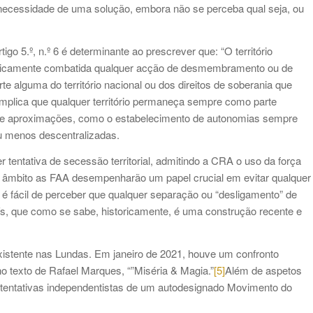
 necessidade de uma solução, embora não se perceba qual seja, ou
go 5.º, n.º 6 é determinante ao prescrever que: “O território
energicamente combatida qualquer acção de desmembramento ou de
e alguma do território nacional ou dos direitos de soberania que
implica que qualquer território permaneça sempre como parte
os e aproximações, como o estabelecimento de autonomias sempre
ou menos descentralizadas.
 tentativa de secessão territorial, admitindo a CRA o uso da força
e âmbito as FAA desempenharão um papel crucial em evitar qualquer
é fácil de perceber que qualquer separação ou “desligamento” de
ís, que como se sabe, historicamente, é uma construção recente e
istente nas Lundas. Em janeiro de 2021, houve um confronto
o texto de Rafael Marques, “”Miséria & Magia.”
[5]
Além de aspetos
 tentativas independentistas de um autodesignado Movimento do