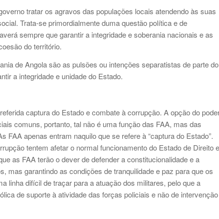
 governo tratar os agravos das populações locais atendendo às suas
ocial. Trata-se primordialmente duma questão política e de
haverá sempre que garantir a integridade e soberania nacionais e as
esão do território.
nia de Angola são as pulsões ou intenções separatistas de parte do
ntir a integridade e unidade do Estado.
 referida captura do Estado e combate à corrupção. A opção do pode
iciais comuns, portanto, tal não é uma função das FAA, mas das
. As FAA apenas entram naquilo que se refere à “captura do Estado”.
rrupção tentem afetar o normal funcionamento do Estado de Direito 
r que as FAA terão o dever de defender a constitucionalidade e a
tos, mas garantindo as condições de tranquilidade e paz para que os
 linha difícil de traçar para a atuação dos militares, pelo que a
lica de suporte à atividade das forças policiais e não de intervenção