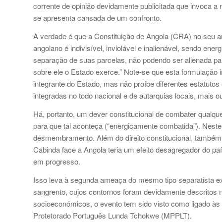
corrente de opinião devidamente publicitada que invoca a
se apresenta cansada de um confronto.
A verdade é que a Constituição de Angola (CRA) no seu arti
angolano é indivisível, inviolável e inalienável, sendo 
separação de suas parcelas, não podendo ser alienada part
sobre ele o Estado exerce.” Note-se que esta formulação 
integrante do Estado, mas não proíbe diferentes estatut
integradas no todo nacional e de autarquias locais, mais 
Há, portanto, um dever constitucional de combater qualquer
para que tal aconteça (“energicamente combatida”). Nest
desmembramento. Além do direito constitucional, também 
Cabinda face a Angola teria um efeito desagregador do pa
em progresso.
Isso leva à segunda ameaça do mesmo tipo separatista ex
sangrento, cujos contornos foram devidamente descritos n
socioeconómicos, o evento tem sido visto como ligado às
Protetorado Português Lunda Tchokwe (MPPLT).