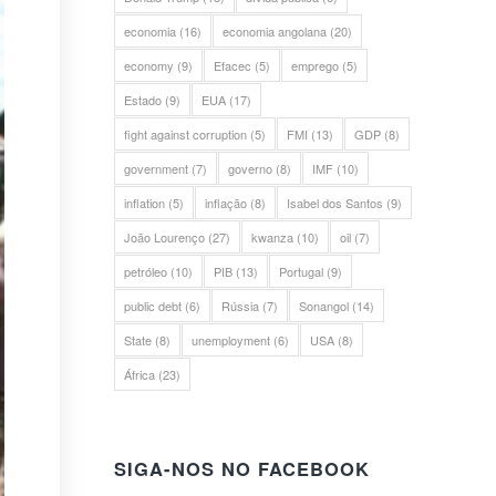
economia
(16)
economia angolana
(20)
economy
(9)
Efacec
(5)
emprego
(5)
Estado
(9)
EUA
(17)
fight against corruption
(5)
FMI
(13)
GDP
(8)
government
(7)
governo
(8)
IMF
(10)
inflation
(5)
inflação
(8)
Isabel dos Santos
(9)
João Lourenço
(27)
kwanza
(10)
oil
(7)
petróleo
(10)
PIB
(13)
Portugal
(9)
public debt
(6)
Rússia
(7)
Sonangol
(14)
State
(8)
unemployment
(6)
USA
(8)
África
(23)
SIGA-NOS NO FACEBOOK