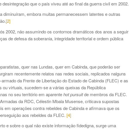
sintegração que o país viveu até ao final da guerra civil em 2002.
a diminuíram, embora muitas permanecessem latentes e outras
ão.
[2]
ós 2002, não assumindo os contornos dramáticos dos anos a seguir
as de defesa da soberania, integridade territorial e ordem pública
separatistas, quer nas Lundas, quer em Cabinda, que poderão ser
surgiram recentemente relatos nas redes sociais, replicados nalguns
o-armado da Frente de Libertação do Estado de Cabinda (FLEC) e as
 ou virtuais, sucedem-se a várias queixas da República
as no seu território em aparente
hot pursuit
de membros da FLEC.
 Armadas da RDC, Célestin Mbala Musense, criticava supostas
aís em operações contra rebeldes de Cabinda e afirmava que os
 perseguição aos rebeldes da FLEC.
[4]
erto e sobre o qual não existe informação fidedigna, surge uma