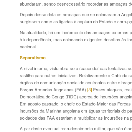
abundaram, sendo desnecessário recordar as ameaças de de
Depois dessa data as ameaças que se colocaram a Angol
surgissem como as ligadas à captura do Estado e corrupç
Na atualidade, há um incremento das ameaças externas p
à independência, mas colocando exigentes desafios às forç
nacional.
Separatismo
A nível interno, vislumbra-se o reacender das tentativas 
rastilho para outras iniciativas. Relativamente a Cabinda 
órgãos de comunicação social de confrontos entre o braç
Forças Armadas Angolanas (FAA).
[3]
Esses ataques, reais
Democrática do Congo (RDC) acerca de incursões angolan
Em agosto passado, o chefe do Estado-Maior das Forças
incursões da Marinha angolana em águas territoriais do p
soldados das FAA estariam a multiplicar as incursões na
A par deste eventual recrudescimento militar, que não é c