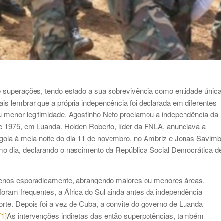
e superações, tendo estado a sua sobrevivência como entidade únic
 lembrar que a própria independência foi declarada em diferentes
ou menor legitimidade. Agostinho Neto proclamou a independência da
e 1975, em Luanda. Holden Roberto, líder da FNLA, anunciava a
gola à meia-noite do dia 11 de novembro, no Ambriz e Jonas Savimb
 dia, declarando o nascimento da República Social Democrática d
menos esporadicamente, abrangendo maiores ou menores áreas,
foram frequentes, a África do Sul ainda antes da independência
rte. Depois foi a vez de Cuba, a convite do governo de Luanda
[1]
As intervenções indiretas das então superpotências, também