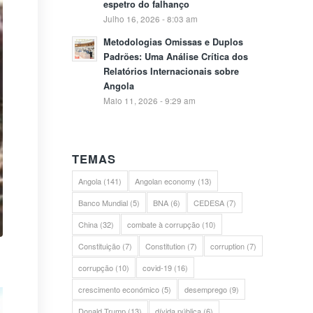
espetro do falhanço
Julho 16, 2026 - 8:03 am
Metodologias Omissas e Duplos
Padrões: Uma Análise Crítica dos
Relatórios Internacionais sobre
Angola
Maio 11, 2026 - 9:29 am
TEMAS
Angola
(141)
Angolan economy
(13)
Banco Mundial
(5)
BNA
(6)
CEDESA
(7)
China
(32)
combate à corrupção
(10)
Constituição
(7)
Constitution
(7)
corruption
(7)
corrupção
(10)
covid-19
(16)
crescimento económico
(5)
desemprego
(9)
Donald Trump
(13)
dívida pública
(6)