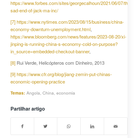
https://www.forbes.com/sites/georgecalhoun/2021/06/07/the-
sad-end-of-jack-ma-inc/
[7]
https://www.nytimes.com/2023/08/15/business/china-
economy-downturn-unemployment.html
,
https://www.bloomberg.com/news/features/2023-08-20/xi-
jinping-is-running-china-s-economy-cold-on-purpose?
in_source=embedded-checkout-banner
,
[8]
Rui Verde, Helicópteros com Dinheiro, 2013
[9]
https://www.cfr.org/blog/jiang-zemin-put-chinas-
economic-opening-practice
Temas:
Angola
,
China
,
economia
Partilhar artigo