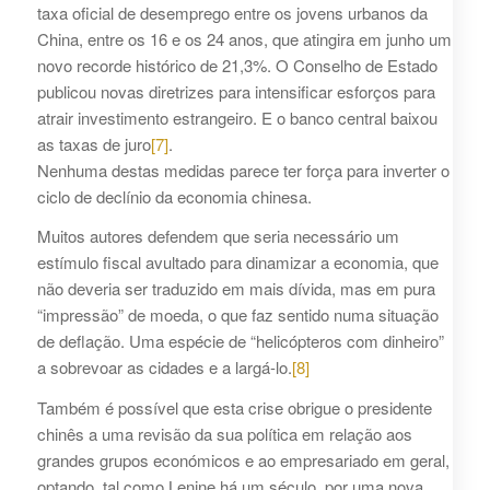
taxa oficial de desemprego entre os jovens urbanos da
China, entre os 16 e os 24 anos, que atingira em junho um
novo recorde histórico de 21,3%. O Conselho de Estado
publicou novas diretrizes para intensificar esforços para
atrair investimento estrangeiro. E o banco central baixou
as taxas de juro
[7]
.
Nenhuma destas medidas parece ter força para inverter o
ciclo de declínio da economia chinesa.
Muitos autores defendem que seria necessário um
estímulo fiscal avultado para dinamizar a economia, que
não deveria ser traduzido em mais dívida, mas em pura
“impressão” de moeda, o que faz sentido numa situação
de deflação. Uma espécie de “helicópteros com dinheiro”
a sobrevoar as cidades e a largá-lo.
[8]
Também é possível que esta crise obrigue o presidente
chinês a uma revisão da sua política em relação aos
grandes grupos económicos e ao empresariado em geral,
optando, tal como Lenine há um século, por uma nova