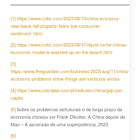
[1]
https://www.cnbc.com/2023/08/14/china-economy-
new-loans-fall-property-fears-low-consumer-
sentiment-.html
[2]
https://www.cnbc.com/2023/08/17/david-roche-chinas-
economic-model-is-washed-up-on-the-beach.html
[3]
https://www.theguardian.com/business/2023/aug/11/china-
economic-problems-show-things-are-seriously-amiss
[4]
https://www.ceicdata.com/pt/indicator/china/gdp-per-
capita
[5]
Sobre os problemas estruturais e de longo prazo da
economia chinesa ver Frank Dikotter, A China depois de
Mao – A ascensão de uma superpotência, 2023.
[6]