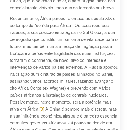
África, que já se estão a notar, e para Angola, ainda não
especialmente visíveis, mas que se tornarão em breve.
Recentemente, África parece retornada ao século XIX e
ao tempo da “corrida para África”. Os seus recursos
naturais, a sua posição estratégica no Sul Global, a sua
demografia que constitui um sintoma de vitalidade para o
futuro, mas também uma ameaça de migração para a
Europa e a persistente fragilidade das suas instituições,
tornaram o continente, de novo, alvo do interesse e
intervenção de vários países externos. A Rússia apostou
na criação dum cinturão de países alinhados no Sahel,
assinando vários acordos militares, fazendo avançar o
dito Africa Corps (ex Wagner) e prevendo com vários
países africanos a instalação de centrais nucleares.
Possivelmente, neste momento, será a potência mais
ativa em África.
[3]
A China é sempre mais discreta, mas
a sua influência económica alastra e é parceiro essencial
de muitos governos africanos. Já pouco se decide em
África sem a China. Como alguém citou referindo um dito