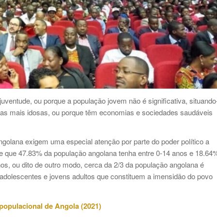
uventude, ou porque a população jovem não é significativa, situando
xas mais idosas, ou porque têm economias e sociedades saudáveis
golana exigem uma especial atenção por parte do poder político a
a-se que 47.83% da população angolana tenha entre 0-14 anos e 18.64
os, ou dito de outro modo, cerca da 2/3 da população angolana é
dolescentes e jovens adultos que constituem a imensidão do povo
e populacional de Angola (2021)