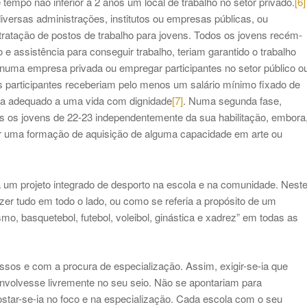
tempo não inferior a 2 anos um local de trabalho no setor privado.
[6]
versas administrações, institutos ou empresas públicas, ou
tratação de postos de trabalho para jovens. Todos os jovens recém-
 assistência para conseguir trabalho, teriam garantido o trabalho
numa empresa privada ou empregar participantes no setor público o
 participantes receberiam pelo menos um salário mínimo fixado de
ria adequado a uma vida com dignidade
[7]
. Numa segunda fase,
s os jovens de 22-23 independentemente da sua habilitação, embora
r uma formação de aquisição de alguma capacidade em arte ou
a um projeto integrado de desporto na escola e na comunidade. Nest
er tudo em todo o lado, ou como se referia a propósito de um
smo, basquetebol, futebol, voleibol, ginástica e xadrez” em todas as
assos e com a procura de especialização. Assim, exigir-se-ia que
nvolvesse livremente no seu seio. Não se apontariam para
tar-se-ia no foco e na especialização. Cada escola com o seu