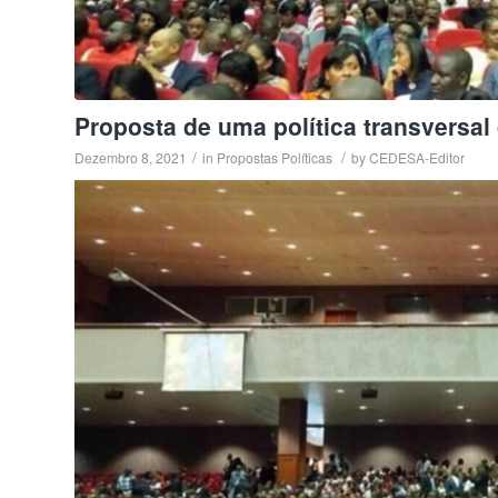
Proposta de uma política transversa
/
/
Dezembro 8, 2021
in
Propostas Políticas
by
CEDESA-Editor