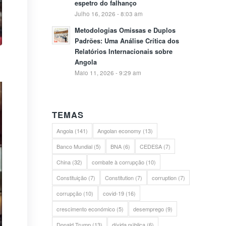
espetro do falhanço
Julho 16, 2026 - 8:03 am
Metodologias Omissas e Duplos
Padrões: Uma Análise Crítica dos
Relatórios Internacionais sobre
Angola
Maio 11, 2026 - 9:29 am
TEMAS
Angola
(141)
Angolan economy
(13)
Banco Mundial
(5)
BNA
(6)
CEDESA
(7)
China
(32)
combate à corrupção
(10)
Constituição
(7)
Constitution
(7)
corruption
(7)
corrupção
(10)
covid-19
(16)
crescimento económico
(5)
desemprego
(9)
Donald Trump
(13)
dívida pública
(6)