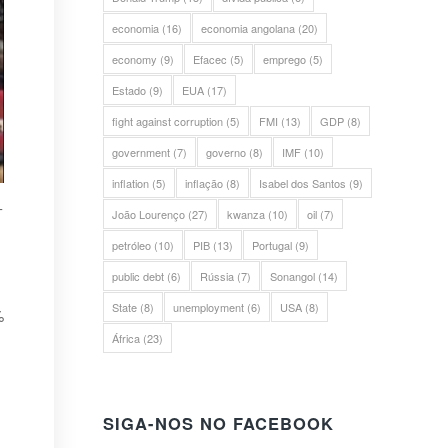
economia
(16)
economia angolana
(20)
economy
(9)
Efacec
(5)
emprego
(5)
Estado
(9)
EUA
(17)
fight against corruption
(5)
FMI
(13)
GDP
(8)
government
(7)
governo
(8)
IMF
(10)
inflation
(5)
inflação
(8)
Isabel dos Santos
(9)
-
João Lourenço
(27)
kwanza
(10)
oil
(7)
petróleo
(10)
PIB
(13)
Portugal
(9)
public debt
(6)
Rússia
(7)
Sonangol
(14)
State
(8)
unemployment
(6)
USA
(8)
%
África
(23)
SIGA-NOS NO FACEBOOK