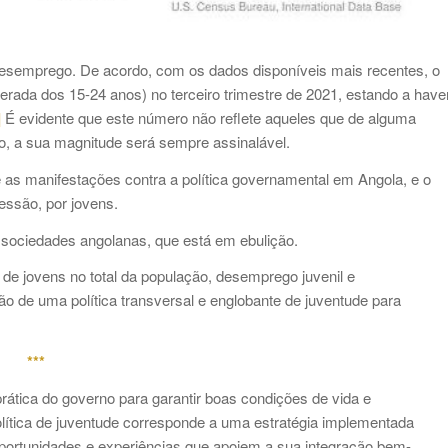
esemprego. De acordo, com os dados disponíveis mais recentes, o
rada dos 15-24 anos) no terceiro trimestre de 2021, estando a have
]
É evidente que este número não reflete aqueles que de alguma
o, a sua magnitude será sempre assinalável.
ue as manifestações contra a política governamental em Angola, e o
essão, por jovens.
 sociedades angolanas, que está em ebulição.
de jovens no total da população, desemprego juvenil e
o de uma política transversal e englobante de juventude para
***
rática do governo para garantir boas condições de vida e
lítica de juventude corresponde a uma estratégia implementada
oportunidades e experiências que apoiem a sua integração bem-