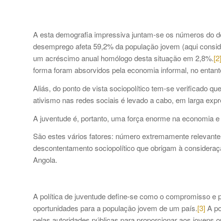
A esta demografia impressiva juntam-se os números do d
desemprego afeta 59,2% da população jovem (aqui conside
um acréscimo anual homólogo desta situação em 2,8%.
[2
forma foram absorvidos pela economia informal, no entant
Aliás, do ponto de vista sociopolítico tem-se verificado q
ativismo nas redes sociais é levado a cabo, em larga expr
A juventude é, portanto, uma força enorme na economia e
São estes vários fatores: número extremamente relevante 
descontentamento sociopolítico que obrigam à consideraçã
Angola.
A política de juventude define-se como o compromisso e p
oportunidades para a população jovem de um país.
[3]
A po
pelas autoridades públicas para proporcionar aos jovens 