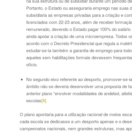
na sua estrutura ou de subsidiar durante um período de 
Portanto, o Estado ou asseguraria emprego nas suas di
subsidiaria as empresas privadas para a criação e con
licenciados com 22-23 anos, além de receber formação e
remunerado, devendo o Estado pagar 100% do salário 
ainda apoiar a criação de uma microempresa. Todos os
acordo com o Decreto Presidencial que regula a maté
estudar-se-ia também a garantia de emprego para todo
aqueles sem habilitações formais devessem frequenta
ofício.
No segundo eixo referente ao desporto, promover-se-i
âmbito não se deveria desenvolver uma proposta de faz
anterior plano “envolver modalidades de andebol, atleti
escolas
[8]
.
O plano apontaria para a utilização racional de meios esc
cada escola se dedicasse a um desporto apenas e o dese
campeonatos nacionais, nem grandes estruturas, mas apos