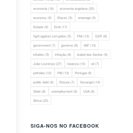
economia
(16)
economia angolana
(20)
economy
(9)
Efacec
(5)
emprego
(5)
Estado
(9)
EUA
(17)
fight against corruption
(5)
FMI
(13)
GDP
(8)
government
(7)
governo
(8)
IMF
(10)
inflation
(5)
inflação
(8)
Isabel dos Santos
(9)
João Lourenço
(27)
kwanza
(10)
oil
(7)
petróleo
(10)
PIB
(13)
Portugal
(9)
public debt
(6)
Rússia
(7)
Sonangol
(14)
State
(8)
unemployment
(6)
USA
(8)
África
(23)
SIGA-NOS NO FACEBOOK