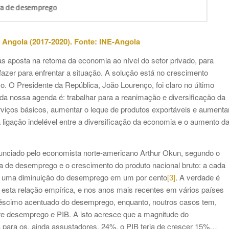
m Angola (2017-2020). Fonte: INE-Angola
 aposta na retoma da economia ao nível do setor privado, para
azer para enfrentar a situação. A solução está no crescimento
. O Presidente da República, João Lourenço, foi claro no último
da nossa agenda é: trabalhar para a reanimação e diversificação da
viços básicos, aumentar o leque de produtos exportáveis e aumenta
a ligação indelével entre a diversificação da economia e o aumento d
enunciado pelo economista norte-americano Arthur Okun, segundo o
xa de desemprego e o crescimento do produto nacional bruto: a cada
ia uma diminuição do desemprego em um por cento
[3]
. A verdade é
esta relação empírica, e nos anos mais recentes em vários países
scimo acentuado do desemprego, enquanto, noutros casos tem,
ntre desemprego e PIB. A isto acresce que a magnitude do
a para os, ainda assustadores, 24%, o PIB teria de crescer 15%…