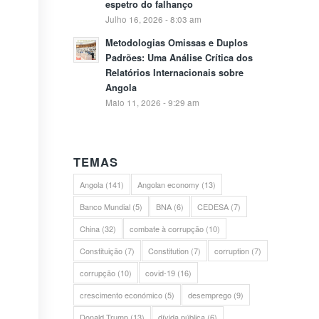
espetro do falhanço
Julho 16, 2026 - 8:03 am
Metodologias Omissas e Duplos
Padrões: Uma Análise Crítica dos
Relatórios Internacionais sobre
Angola
Maio 11, 2026 - 9:29 am
TEMAS
Angola
(141)
Angolan economy
(13)
Banco Mundial
(5)
BNA
(6)
CEDESA
(7)
China
(32)
combate à corrupção
(10)
Constituição
(7)
Constitution
(7)
corruption
(7)
corrupção
(10)
covid-19
(16)
crescimento económico
(5)
desemprego
(9)
Donald Trump
(13)
dívida pública
(6)