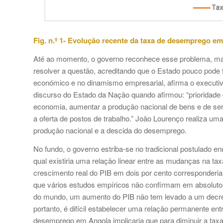
Fig. n.º 1- Evolução recente da taxa de desemprego e
Até ao momento, o governo reconhece esse problema, mas
resolver a questão, acreditando que o Estado pouco pode f
económico e no dinamismo empresarial, afirma o executivo
discurso do Estado da Nação quando afirmou: “prioridade 
economia, aumentar a produção nacional de bens e de ser
a oferta de postos de trabalho.” João Lourenço realiza um
produção nacional e a descida do desemprego.
No fundo, o governo estriba-se no tradicional postulado 
qual existiria uma relação linear entre as mudanças na ta
crescimento real do PIB em dois por cento corresponder
que vários estudos empíricos não confirmam em absoluto 
do mundo, um aumento do PIB não tem levado a um decré
portanto, é difícil estabelecer uma relação permanente e
desemprego em Angola implicaria que para diminuir a tax