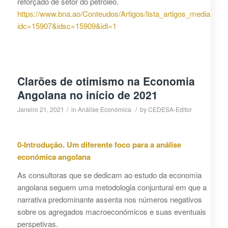
reforçado de setor do petróleo.
https://www.bna.ao/Conteudos/Artigos/lista_artigos_medias.as
idc=15907&idsc=15909&idl=1
Clarões de otimismo na Economia
Angolana no início de 2021
/
/
Janeiro 21, 2021
in
Análise Económica
by
CEDESA-Editor
0-Introdução. Um diferente foco para a análise
económica angolana
As consultoras que se dedicam ao estudo da economia
angolana seguem uma metodologia conjuntural em que a
narrativa predominante assenta nos números negativos
sobre os agregados macroeconómicos e suas eventuais
perspetivas.