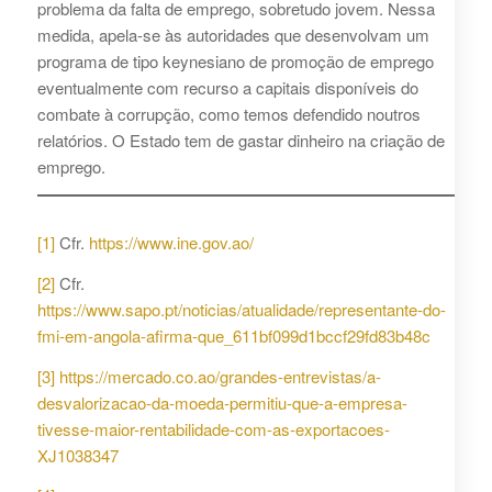
problema da falta de emprego, sobretudo jovem. Nessa
medida, apela-se às autoridades que desenvolvam um
programa de tipo keynesiano de promoção de emprego
eventualmente com recurso a capitais disponíveis do
combate à corrupção, como temos defendido noutros
relatórios. O Estado tem de gastar dinheiro na criação de
emprego.
[1]
Cfr.
https://www.ine.gov.ao/
[2]
Cfr.
https://www.sapo.pt/noticias/atualidade/representante-do-
fmi-em-angola-afirma-que_611bf099d1bccf29fd83b48c
[3]
https://mercado.co.ao/grandes-entrevistas/a-
desvalorizacao-da-moeda-permitiu-que-a-empresa-
tivesse-maior-rentabilidade-com-as-exportacoes-
XJ1038347