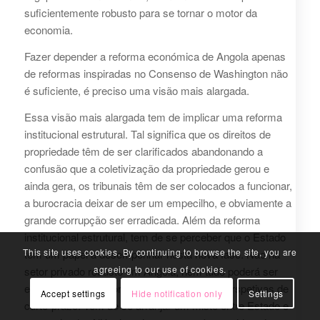
suficientemente robusto para se tornar o motor da
economia.
Fazer depender a reforma económica de Angola apenas
de reformas inspiradas no Consenso de Washington não
é suficiente, é preciso uma visão mais alargada.
Essa visão mais alargada tem de implicar uma reforma
institucional estrutural. Tal significa que os direitos de
propriedade têm de ser clarificados abandonando a
confusão que a coletivização da propriedade gerou e
ainda gera, os tribunais têm de ser colocados a funcionar,
a burocracia deixar de ser um empecilho, e obviamente a
grande corrupção ser erradicada. Além da reforma
institucional estrutural, tem de se perceber que o Estado
This site uses cookies. By continuing to browse the site, you are
tem um papel a desempenhar nesta nova fase. Não há
agreeing to our use of cookies.
setor privado robusto em Angola, nem tudo poderá ser
entregue a investidores estrangeiros com perspetivas de
Accept settings
Hide notification only
Settings
curto-prazo. Tem de se arranjar um misto entre Estado e