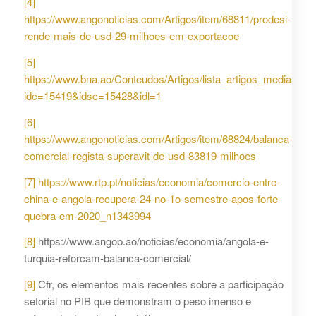
[4]
https://www.angonoticias.com/Artigos/item/68811/prodesi-
rende-mais-de-usd-29-milhoes-em-exportacoe
[5]
https://www.bna.ao/Conteudos/Artigos/lista_artigos_medias.as
idc=15419&idsc=15428&idl=1
[6]
https://www.angonoticias.com/Artigos/item/68824/balanca-
comercial-regista-superavit-de-usd-83819-milhoes
[7]
https://www.rtp.pt/noticias/economia/comercio-entre-
china-e-angola-recupera-24-no-1o-semestre-apos-forte-
quebra-em-2020_n1343994
[8]
https://www.angop.ao/noticias/economia/angola-e-
turquia-reforcam-balanca-comercial/
[9]
Cfr, os elementos mais recentes sobre a participação
setorial no PIB que demonstram o peso imenso e