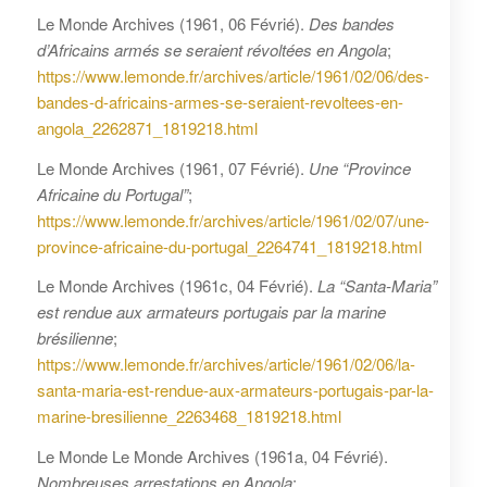
Le Monde Archives (1961, 06 Févrié).
Des bandes
d’Africains armés se seraient révoltées en Angola
;
https://www.lemonde.fr/archives/article/1961/02/06/des-
bandes-d-africains-armes-se-seraient-revoltees-en-
angola_2262871_1819218.html
Le Monde Archives (1961, 07 Févrié).
Une “Province
Africaine du Portugal”
;
https://www.lemonde.fr/archives/article/1961/02/07/une-
province-africaine-du-portugal_2264741_1819218.html
Le Monde Archives (1961c, 04 Févrié).
La “Santa-Maria”
est rendue aux armateurs portugais par la marine
brésilienne
;
https://www.lemonde.fr/archives/article/1961/02/06/la-
santa-maria-est-rendue-aux-armateurs-portugais-par-la-
marine-bresilienne_2263468_1819218.html
Le Monde Le Monde Archives (1961a, 04 Févrié).
Nombreuses arrestations en Angola
;