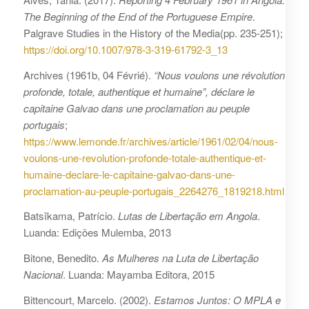
The Beginning of the End of the Portuguese Empire
.
Palgrave Studies in the History of the Media(pp. 235-251);
https://doi.org/10.1007/978-3-319-61792-3_13
Archives (1961b, 04 Févrié).
“Nous voulons une révolution
profonde, totale, authentique et humaine”, déclare le
capitaine Galvao dans une proclamation au peuple
portugais
;
https://www.lemonde.fr/archives/article/1961/02/04/nous-
voulons-une-revolution-profonde-totale-authentique-et-
humaine-declare-le-capitaine-galvao-dans-une-
proclamation-au-peuple-portugais_2264276_1819218.html
Batsîkama, Patrício.
Lutas de Libertação em Angola
.
Luanda: Edições Mulemba, 2013
Bitone, Benedito.
As Mulheres na Luta de Libertação
Nacional
. Luanda: Mayamba Editora, 2015
Bittencourt, Marcelo. (2002).
Estamos Juntos: O MPLA e