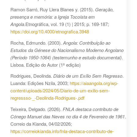
Ramon Sarró, Ruy Llera Blanes y. (2015).
Geração,
presença e memória: a Igreja Tocoísta em
Angola
.Etnográfica, vol. 19 (1) | 2015; p. 169-187;
https://doi.org/10.4000/etnografica.3948
Rocha, Edmundo. (2003).
Angola: Contribuição ao
Estudos da Génese do Nacionalismo Moderno Angolano
(Período 1950-1064) (testemunho e estudo documental)
.
Lisboa. Edição do Autor (1ª edição)
Rodrigues, Deolinda.
Diário de um Exílio Sem Regresso
.
Luanda: Edições Nzila, 2003;
https://aiaangola.org/wp-
content/uploads/2024/05/Diario-de-um-exilio-sem-
regressso-_-Deolinda-Rodrigues-.pdf
Teixeira, Delgado. (2026).
FNLA destaca contributo de
Cónego Manuel das Neves no dia 4 de Fevereiro de 1961
.
Correio da Kianda, 04/02/2026;
https://correiokianda.info/fnla-destaca-contributo-de-