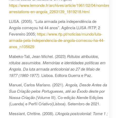
https://www.lemonde.fr/archives/article/1961/02/04/nombreuses
arrestations-en-angola_2263139_1819218.html
LUSA. (2005). “Luta armada pela independência de
Angola começou há 44 anos”. Agência LUSA /RTP, 2
Fevereiro 2005;
https://www.rtp.pt/noticias/mundo/luta-
armada-pela-independencia-de-angola-comecou-ha-44-
anos_n105629
Mabeko-Tali, Jean Michel. (2023)
Rótulos atribuídos,
rótulos assumidos. Memórias e identidades políticas em
Angola. Da luta armada anticolonial ao 27 de Maio de
1977 (1960-1977)
. Lisboa. Editora Guerra e Paz.
Manuel, Carlos Mariano. (2021).
Angola, Desde Antes da
Sua Criação pelos Portugueses, até ao Êxodo deste por
Nossa Criação
.(Volume III). Co-edição Alende Edições
(Luanda) e Perfil Criativo(Lisboa). Setembro de 2021.
Messiant, Chritine. (2008).
L’Angola postcolonial: Tome 1 ;