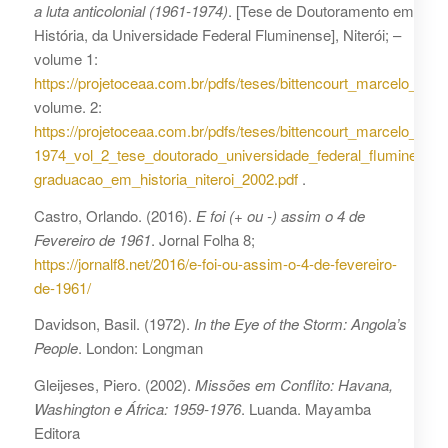
a luta anticolonial (1961-1974)
. [Tese de Doutoramento em
História, da Universidade Federal Fluminense], Niterói; –
volume 1:
https://projetoceaa.com.br/pdfs/teses/bittencourt_marcelo_es
volume. 2:
https://projetoceaa.com.br/pdfs/teses/bittencourt_marcelo_vo
1974_vol_2_tese_doutorado_universidade_federal_fluminense
graduacao_em_historia_niteroi_2002.pdf
.
Castro, Orlando. (2016).
E foi (+ ou -) assim o 4 de
Fevereiro de 1961
. Jornal Folha 8;
https://jornalf8.net/2016/e-foi-ou-assim-o-4-de-fevereiro-
de-1961/
Davidson, Basil. (1972).
In the Eye of the Storm: Angola’s
People
. London: Longman
Gleijeses, Piero. (2002).
Missões em Conflito: Havana,
Washington e África: 1959-1976
. Luanda. Mayamba
Editora