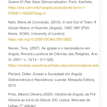
Guerre Et Paix Sans Démocratisation
. Paris. Karthala;
https://shs.cairn.info/l-angola-postcolonial-tome-1–
9782811100292?lang=fr
Neto, Maria de Conceição. (2012).
In and Out of Town: A
Social History of Huambo (Angola), 1902-1961
[PhD
thesis, SOAS, University of London];
https://doi.org/10.25501/SOAS.00013822
Neves, Tony. (2007).
As igrejas e o nacionalismo em
Angola
. Revista Lusófona de Ciências das Religiões, Ano
VI, 2007 / n. 13/14 – 511-526;
https://revistas.ulusofona.pt/index.php/cienciareligioes/article/
Péclard, Didier.
Estado e Sociedade em Angola:
Sobrevivência e Resistência
. Luanda: Mesquita Editora,
2015
Pinto, Alberto Oliveira.(2025):
História de Angola: da Pré-
História ao Início do Século XXI
. Lisboa. Mercado de
Letras (1ª edição)