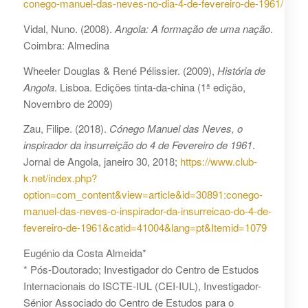
conego-manuel-das-neves-no-dia-4-de-fevereiro-de-1961/
Vidal, Nuno. (2008).
Angola: A formação de uma nação
.
Coimbra: Almedina
Wheeler Douglas & René Pélissier. (2009),
História de
Angola
. Lisboa. Edições tinta-da-china (1ª edição,
Novembro de 2009)
Zau, Filipe. (2018).
Cónego Manuel das Neves, o
inspirador da insurreição do 4 de Fevereiro de 1961
.
Jornal de Angola, janeiro 30, 2018;
https://www.club-
k.net/index.php?
option=com_content&view=article&id=30891:conego-
manuel-das-neves-o-inspirador-da-insurreicao-do-4-de-
fevereiro-de-1961&catid=41004&lang=pt&Itemid=1079
Eugénio da Costa Almeida*
* Pós-Doutorado; Investigador do Centro de Estudos
Internacionais do ISCTE-IUL (CEI-IUL), Investigador-
Sénior Associado do Centro de Estudos para o