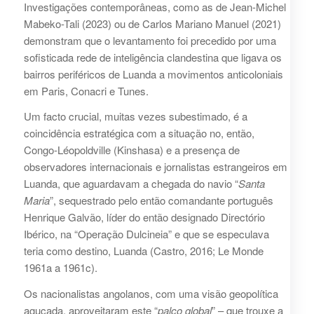
Investigações contemporâneas, como as de Jean-Michel
Mabeko-Tali (2023) ou de Carlos Mariano Manuel (2021)
demonstram que o levantamento foi precedido por uma
sofisticada rede de inteligência clandestina que ligava os
bairros periféricos de Luanda a movimentos anticoloniais
em Paris, Conacri e Tunes.
Um facto crucial, muitas vezes subestimado, é a
coincidência estratégica com a situação no, então,
Congo-Léopoldville (Kinshasa) e a presença de
observadores internacionais e jornalistas estrangeiros em
Luanda, que aguardavam a chegada do navio “
Santa
Maria
”, sequestrado pelo então comandante português
Henrique Galvão, líder do então designado Directório
Ibérico, na “Operação Dulcineia” e que se especulava
teria como destino, Luanda (Castro, 2016; Le Monde
1961a a 1961c).
Os nacionalistas angolanos, com uma visão geopolítica
aguçada, aproveitaram este “
palco global
” – que trouxe a