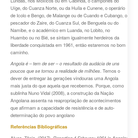
Lundas, nos Moxicos ou em Cabinda, o camponês do
Uíge, do Cuanza Norte, ou da Huíla e Cunene, o operário
de Icolo e Bengo, de Malange ou de Cuando e Cubango, o
pescador do Zaire, do Cuanza Sul, de Benguela ou do
Namibe, e o académico em Luanda, no Lobito, no
Huambo ou no Bié, se sintam igualmente herdeiros da
liberdade conquistada em 1961, então estaremos no bom
caminho.
Angola é – tem de ser – o resultado da audácia de uns
poucos que se tornou a realidade de milhões
. Temos o
dever de entregar às gerações vindouras uma Angola
mais justa do que aquela que recebemos. Porque, como
sublinha Nuno Vidal (2008), a construção da Nação
Angolana assenta na reapropriação de acontecimentos
que afirmam a capacidade de resistência e de auto-
determinação do povo angolano
Referências Bibliográficas
Alves, Tânia. (2017).
Reporting 4 February 1961 in Angola: