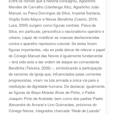
Entre os nomes que a história consagrou, Agostinho
Mendes de Carvalho (
Uanhenga Xitu
), Agostinho João
Manuel, ou Paiva Domingos da Silva, Imperial Santana,
Virgílio Sotto-Mayor e Neves Bendinha (Castro, 2016;
Lusa, 2005) surgem como figuras centrais. Paiva da
Silva, em particular, personifica o nacionalismo operário e
urbano, capaz de mobilizar as massas desfavorecidas
contra o aparelho repressivo colonial. Se estes foram
figuras importantes, não se pode deixar de relevar o papel
do Cónego Manuel das Neves é igualmente fundamental
– terá sido este a dar ordem de ataque ao comandante
Bendinha (Teixeira, 2026) –, simbolizando a participação
de sectores da Igreja que, influenciados pelas correntes
progressistas, viram na luta armada a única via para a
restituição da dignidade humana. De destacar, igualmente,
as figuras do Bispo Moisés Alves de Pinho, o Padre
Joaquim Pinto de Andrade, bem como dos padres Padre
Alexandre do Amaral e Lino Guimarães, próximos do
Cónego Neves, integrados chamada “
Rede de Luanda
”