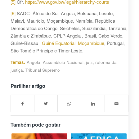
[5]
Cfr.
https://www.gov.bw/legal/hierarchy-courts
[6]
SADC- África do Sul, Angola, Botsuana, Lesoto,
Malavi, Maurício, Moçambique, Namíbia, República
Democrática do Congo, Seicheles, Suazilândia, Tanzânia,
Zâmbia e Zimbábue. CPLP-Angola , Brasil, Cabo Verde,
Guiné-Bissau ,
Guiné Equatorial
,
Moçambique
, Portugal,
São Tomé e Príncipe e Timor-Leste.
Temas:
Angola
,
Assembleia Nacional
,
juíz
,
reforma da
justiça
,
Tribunal Supremo
Partilhar artigo
Também pode gostar