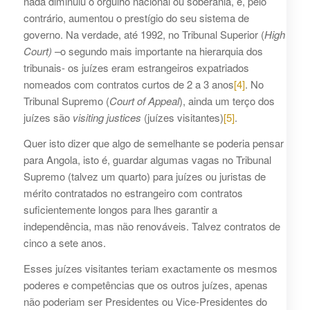
nada diminuiu o orgulho nacional ou soberania, e, pelo
contrário, aumentou o prestígio do seu sistema de
governo. Na verdade, até 1992, no Tribunal Superior (
High
Court) –
o segundo mais importante na hierarquia dos
tribunais- os juízes eram estrangeiros expatriados
nomeados com contratos curtos de 2 a 3 anos
[4]
. No
Tribunal Supremo (
Court of Appeal
), ainda um terço dos
juízes são
visiting justices
(juízes visitantes)
[5]
.
Quer isto dizer que algo de semelhante se poderia pensar
para Angola, isto é, guardar algumas vagas no Tribunal
Supremo (talvez um quarto) para juízes ou juristas de
mérito contratados no estrangeiro com contratos
suficientemente longos para lhes garantir a
independência, mas não renováveis. Talvez contratos de
cinco a sete anos.
Esses juízes visitantes teriam exactamente os mesmos
poderes e competências que os outros juízes, apenas
não poderiam ser Presidentes ou Vice-Presidentes do