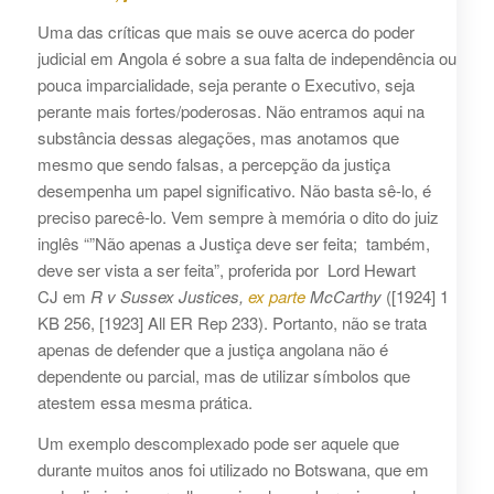
Uma das críticas que mais se ouve acerca do poder
judicial em Angola é sobre a sua falta de independência ou
pouca imparcialidade, seja perante o Executivo, seja
perante mais fortes/poderosas. Não entramos aqui na
substância dessas alegações, mas anotamos que
mesmo que sendo falsas, a percepção da justiça
desempenha um papel significativo. Não basta sê-lo, é
preciso parecê-lo. Vem sempre à memória o dito do juiz
inglês “”Não apenas a Justiça deve ser feita; também,
deve ser vista a ser feita”, proferida por Lord Hewart
CJ em
R v Sussex Justices,
ex parte
McCarthy
([1924] 1
KB 256, [1923] All ER Rep 233). Portanto, não se trata
apenas de defender que a justiça angolana não é
dependente ou parcial, mas de utilizar símbolos que
atestem essa mesma prática.
Um exemplo descomplexado pode ser aquele que
durante muitos anos foi utilizado no Botswana, que em