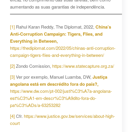
aumentando as suas garantias de independência.
[1]
Rahul Karan Reddy, The Diplomat, 2022,
China’s
Anti-Corruption Campaign: Tigers, Flies, and
Everything in Between,
https://thediplomat.com/2022/05/chinas-anti-corruption-
campaign-tigers-flies-and-everything-in-between/
[2]
Zondo Comission,
https://www.statecapture.org.za/
[3]
Ver por exemplo, Manuel Luamba, DW,
Justiça
angolana está em descrédito fora do país?,
https://www.dw.com/pt-002/justi%C3%A7a-angolana-
est%C3%A1-em-descr%C3%A9dito-fora-do-
pa%C3%ADs/a-63253282
[4]
Cfr.
https://www.justice.gov.bw/services/about-high-
court