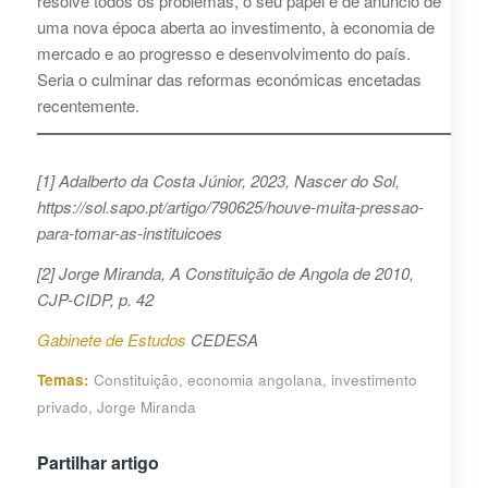
resolve todos os problemas, o seu papel é de anúncio de
uma nova época aberta ao investimento, à economia de
mercado e ao progresso e desenvolvimento do país.
Seria o culminar das reformas económicas encetadas
recentemente.
[1] Adalberto da Costa Júnior, 2023, Nascer do Sol,
https://sol.sapo.pt/artigo/790625/houve-muita-pressao-
para-tomar-as-instituicoes
[2] Jorge Miranda, A Constituição de Angola de 2010,
CJP-CIDP, p. 42
Gabinete de Estudos
CEDESA
Temas:
Constituição
,
economia angolana
,
investimento
privado
,
Jorge Miranda
Partilhar artigo