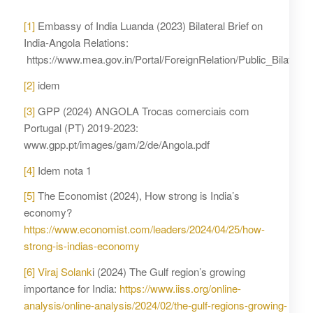
[1]
Embassy of India Luanda (2023) Bilateral Brief on
India-Angola Relations:
https://www.mea.gov.in/Portal/ForeignRelation/Public_Bilateral
[2]
idem
[3]
GPP (2024) ANGOLA Trocas comerciais com
Portugal (PT) 2019-2023:
www.gpp.pt/images/gam/2/de/Angola.pdf
[4]
Idem nota 1
[5]
The Economist (2024), How strong is India’s
economy?
https://www.economist.com/leaders/2024/04/25/how-
strong-is-indias-economy
[6]
Viraj Solank
i (2024) The Gulf region’s growing
importance for India:
https://www.iiss.org/online-
analysis/online-analysis/2024/02/the-gulf-regions-growing-