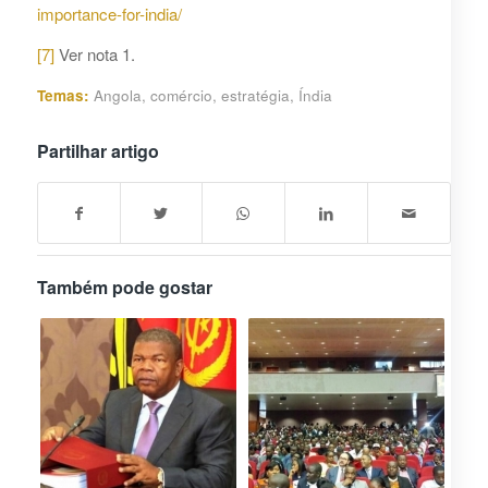
importance-for-india/
[7]
Ver nota 1.
Temas:
Angola
,
comércio
,
estratégia
,
Índia
Partilhar artigo
Também pode gostar