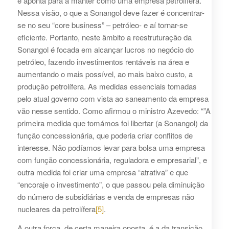
e aponta para a manter como uma empresa petrolífera.
Nessa visão, o que a Sonangol deve fazer é concentrar-
se no seu “core business” – petróleo- e aí tornar-se
eficiente. Portanto, neste âmbito a reestruturação da
Sonangol é focada em alcançar lucros no negócio do
petróleo, fazendo investimentos rentáveis na área e
aumentando o mais possível, ao mais baixo custo, a
produção petrolífera. As medidas essenciais tomadas
pelo atual governo com vista ao saneamento da empresa
vão nesse sentido. Como afirmou o ministro Azevedo: “”A
primeira medida que tomámos foi libertar (a Sonangol) da
função concessionária, que poderia criar conflitos de
interesse. Não podíamos levar para bolsa uma empresa
com função concessionária, reguladora e empresarial”, e
outra medida foi criar uma empresa “atrativa” e que
“encoraje o investimento”, o que passou pela diminuição
do número de subsidiárias e venda de empresas não
nucleares da petrolífera
[5]
.
A outra força, de certa maneira oposta, é a da transição