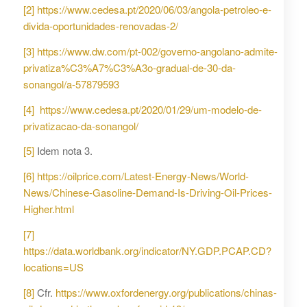
[2]
https://www.cedesa.pt/2020/06/03/angola-petroleo-e-
divida-oportunidades-renovadas-2/
[3]
https://www.dw.com/pt-002/governo-angolano-admite-
privatiza%C3%A7%C3%A3o-gradual-de-30-da-
sonangol/a-57879593
[4]
https://www.cedesa.pt/2020/01/29/um-modelo-de-
privatizacao-da-sonangol/
[5]
Idem nota 3.
[6]
https://oilprice.com/Latest-Energy-News/World-
News/Chinese-Gasoline-Demand-Is-Driving-Oil-Prices-
Higher.html
[7]
https://data.worldbank.org/indicator/NY.GDP.PCAP.CD?
locations=US
[8]
Cfr.
https://www.oxfordenergy.org/publications/chinas-